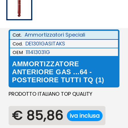
Ammortizzatori Speciali
Cat.
DE1301GASITAKS
Cod.
111413031G
OEM
AMMORTIZZATORE
ANTERIORE GAS ...64 -
POSTERIORE TUTTI TQ (1)
PRODOTTO ITALIANO TOP QUALITY
€ 85,86
iva inclusa