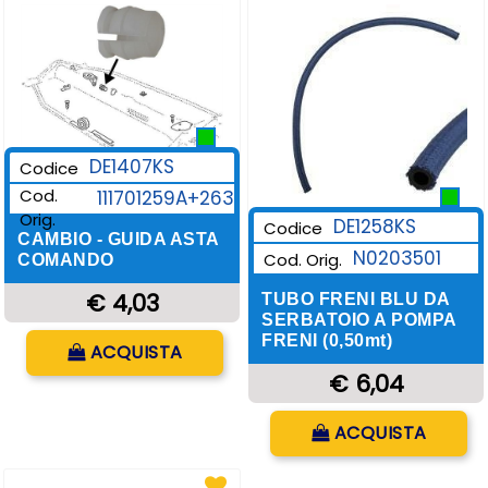
DE1407KS
Codice
Cod.
111701259A+263
Orig.
DE1258KS
Codice
CAMBIO - GUIDA ASTA
N0203501
Cod. Orig.
COMANDO
€ 4,03
TUBO FRENI BLU DA
SERBATOIO A POMPA
Quantità
FRENI (0,50mt)
ACQUISTA
€ 6,04
Quantità
ACQUISTA