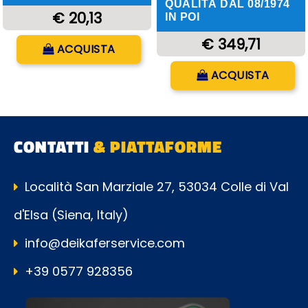
QUALITÀ DAL 08/1974
€ 20,13
IN POI
Quantità
€ 349,71
ACQUISTA
Quantità
ACQUISTA
CONTATTI
& PIATTAFORME
Località San Marziale 27, 53034 Colle di Val
d'Elsa (Siena, Italy)
info@deikaferservice.com
+39 0577 928356