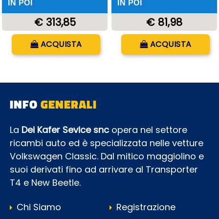
IN POI
IN POI
€ 313,85
€ 81,98
Quantità
Quantità
ACQUISTA
ACQUISTA
INFO
GENERALI
La
Dei Kafer Sevice snc
opera nel settore
ricambi auto ed è specializzata nelle vetture
Volkswagen Classic. Dal mitico maggiolino e
suoi derivati fino ad arrivare al Transporter
T4 e New Beetle.
Chi Siamo
Registrazione