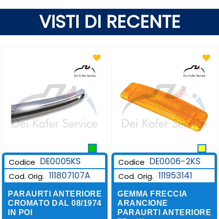
VISTI DI RECENTE
DE0006-2KS
DE0005KS
Codice
Codice
111953141
111807107A
Cod. Orig.
Cod. Orig.
GEMMA FRECCIA
PARAURTI ANTERIORE
ARANCIONE
CROMATO DAL 08/1974
PARAURTI ANTERIORE
IN POI