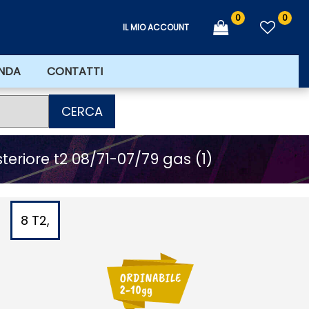
0
0
IL MIO ACCOUNT
ENDA
CONTATTI
CERCA
eriore t2 08/71-07/79 gas (1)
8 T2,