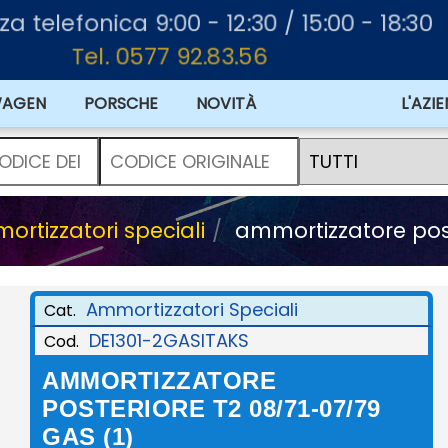
za telefonica 9:00 - 12:30 / 15:00 - 18:30
Tel. 0577 92.83.56
WAGEN
PORSCHE
NOVITÀ
L'AZI
rtizzatori speciali
ammortizzatore post
Ammortizzatori Speciali
Cat.
DE1301-2GASITAKS
Cod.
AMMORTIZZATORE
POSTERIORE T2 08/71-07/79
GAS (1)