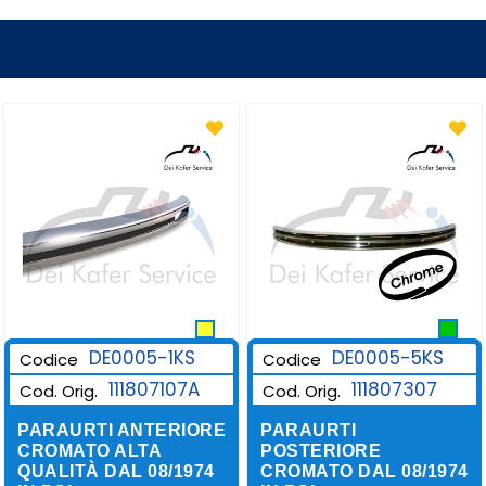
DE0005-1KS
DE0005-5KS
Codice
Codice
111807107A
111807307
Cod. Orig.
Cod. Orig.
PARAURTI ANTERIORE
PARAURTI
CROMATO ALTA
POSTERIORE
QUALITÀ DAL 08/1974
CROMATO DAL 08/1974