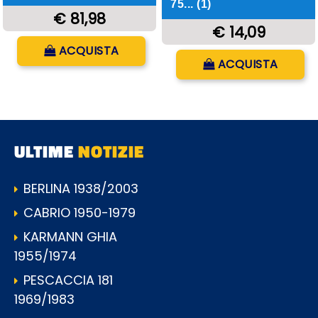
75... (1)
€ 81,98
€ 14,09
Quantità
ACQUISTA
Quantità
ACQUISTA
ULTIME
NOTIZIE
BERLINA 1938/2003
CABRIO 1950-1979
KARMANN GHIA
1955/1974
PESCACCIA 181
1969/1983