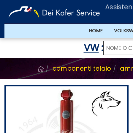
Assisten
HOME
VOLKS
VW
:
componenti telaio
ammo