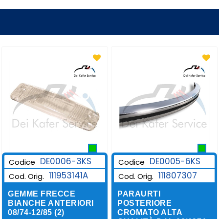
DE0006-3KS
DE0005-6KS
Codice
Codice
111953141A
111807307
Cod. Orig.
Cod. Orig.
GEMME FRECCE
PARAURTI
BIANCHE ANTERIORI
POSTERIORE
08/74-12/85 (2)
CROMATO ALTA