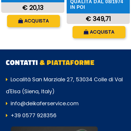
QUALITÀ DAL 08/1974
€ 20,13
IN POI
Quantità
€ 349,71
ACQUISTA
Quantità
ACQUISTA
CONTATTI
& PIATTAFORME
Località San Marziale 27, 53034 Colle di Val
d'Elsa (Siena, Italy)
info@deikaferservice.com
+39 0577 928356