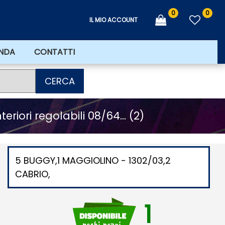
0
0
IL MIO ACCOUNT
ENDA
CONTATTI
CERCA
riori regolabili 08/64... (2)
5 BUGGY,1 MAGGIOLINO - 1302/03,2
CABRIO,
1