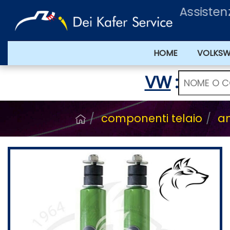
Assiste
HOME
VOLKS
VW
:
componenti telaio
am