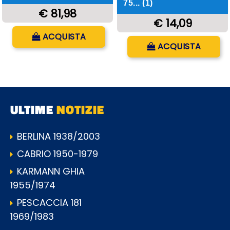
75... (1)
€ 81,98
€ 14,09
Quantità
ACQUISTA
Quantità
ACQUISTA
ULTIME
NOTIZIE
BERLINA 1938/2003
CABRIO 1950-1979
KARMANN GHIA
1955/1974
PESCACCIA 181
1969/1983