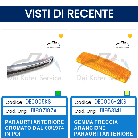
VISTI DI RECENTE
DE0006-2KS
DE0005KS
Codice
Codice
111953141
111807107A
Cod. Orig.
Cod. Orig.
GEMMA FRECCIA
PARAURTI ANTERIORE
ARANCIONE
CROMATO DAL 08/1974
PARAURTI ANTERIORE
IN POI