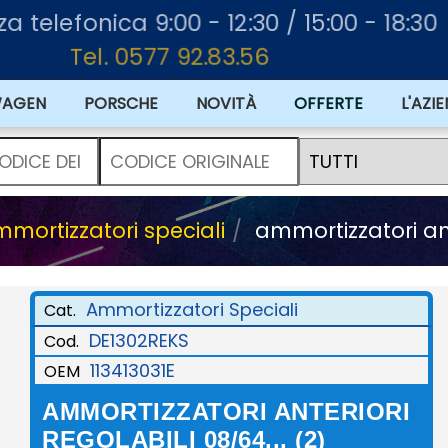
nza telefonica 9:00 - 12:30 / 15:00 - 18:30
Tel. 0577 92.83.56
WAGEN
PORSCHE
NOVITÀ
OFFERTE
L'AZI
mortizzatori speciali
ammortizzatori ante
Ammortizzatori Speciali
Cat.
DE1302REKS
Cod.
113413031E
OEM
AMMORTIZZATORI ANTERIORI
REGOLABILI 08/64... (2)