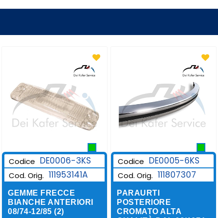
DE0006-3KS
DE0005-6KS
Codice
Codice
111953141A
111807307
Cod. Orig.
Cod. Orig.
GEMME FRECCE
PARAURTI
BIANCHE ANTERIORI
POSTERIORE
08/74-12/85 (2)
CROMATO ALTA