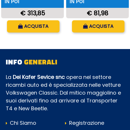
IN POI
IN POI
€ 313,85
€ 81,98
Quantità
Quantità
ACQUISTA
ACQUISTA
INFO
GENERALI
La
Dei Kafer Sevice snc
opera nel settore
ricambi auto ed è specializzata nelle vetture
Volkswagen Classic. Dal mitico maggiolino e
suoi derivati fino ad arrivare al Transporter
T4 e New Beetle.
Chi Siamo
Registrazione