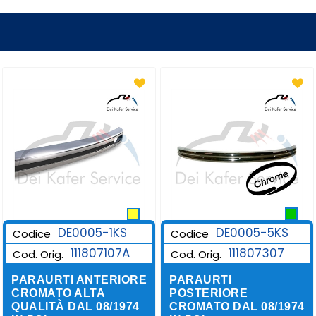
DE0005-1KS
DE0005-5KS
Codice
Codice
111807107A
111807307
Cod. Orig.
Cod. Orig.
PARAURTI ANTERIORE
PARAURTI
CROMATO ALTA
POSTERIORE
QUALITÀ DAL 08/1974
CROMATO DAL 08/1974