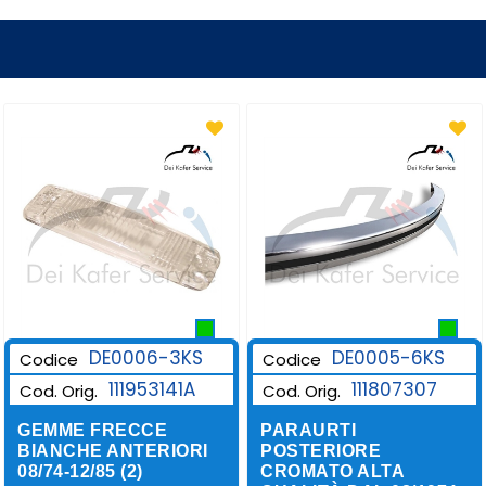
DE0006-3KS
DE0005-6KS
Codice
Codice
111953141A
111807307
Cod. Orig.
Cod. Orig.
GEMME FRECCE
PARAURTI
BIANCHE ANTERIORI
POSTERIORE
08/74-12/85 (2)
CROMATO ALTA