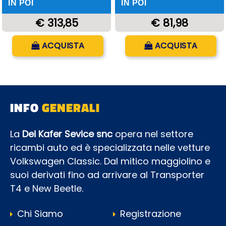
IN POI
IN POI
€ 313,85
€ 81,98
Quantità
Quantità
ACQUISTA
ACQUISTA
INFO
GENERALI
La
Dei Kafer Sevice snc
opera nel settore
ricambi auto ed è specializzata nelle vetture
Volkswagen Classic. Dal mitico maggiolino e
suoi derivati fino ad arrivare al Transporter
T4 e New Beetle.
Chi Siamo
Registrazione