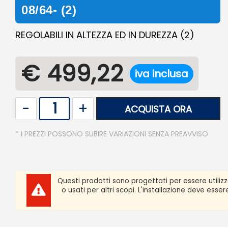
08/64- (2)
REGOLABILI IN ALTEZZA ED IN DUREZZA (2)
€ 499,22
iva inclusa
Quantità
ACQUISTA ORA
* I PREZZI POSSONO SUBIRE VARIAZIONI SENZA PREAVVISO
Questi prodotti sono progettati per essere utiliz
o usati per altri scopi. L'installazione deve ess