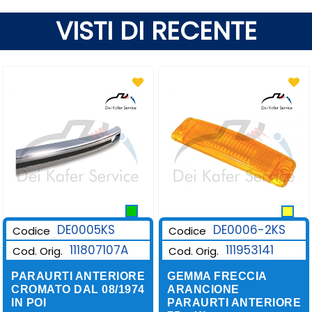
VISTI DI RECENTE
DE0006-2KS
DE0005KS
Codice
Codice
111953141
111807107A
Cod. Orig.
Cod. Orig.
GEMMA FRECCIA
PARAURTI ANTERIORE
ARANCIONE
CROMATO DAL 08/1974
PARAURTI ANTERIORE
IN POI