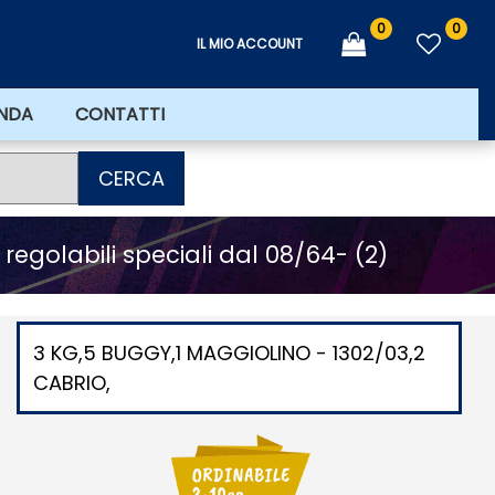
0
0
IL MIO ACCOUNT
ENDA
CONTATTI
CERCA
 regolabili speciali dal 08/64- (2)
3 KG,5 BUGGY,1 MAGGIOLINO - 1302/03,2
CABRIO,