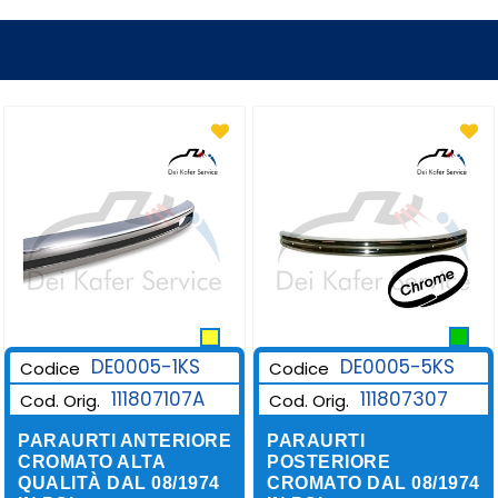
DE0005-1KS
DE0005-5KS
Codice
Codice
111807107A
111807307
Cod. Orig.
Cod. Orig.
PARAURTI ANTERIORE
PARAURTI
CROMATO ALTA
POSTERIORE
QUALITÀ DAL 08/1974
CROMATO DAL 08/1974