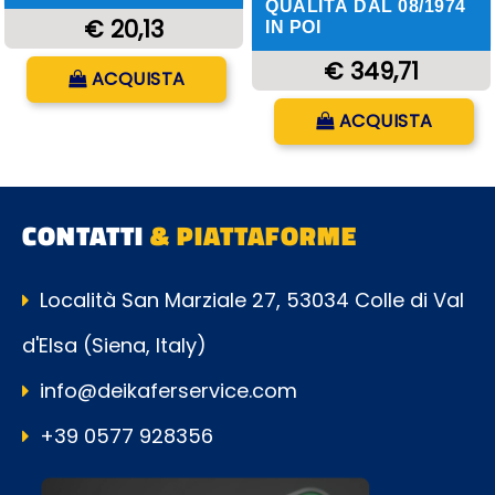
QUALITÀ DAL 08/1974
€ 20,13
IN POI
Quantità
€ 349,71
ACQUISTA
Quantità
ACQUISTA
CONTATTI
& PIATTAFORME
Località San Marziale 27, 53034 Colle di Val
d'Elsa (Siena, Italy)
info@deikaferservice.com
+39 0577 928356