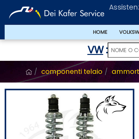
Assisten
HOME
VOLKS
VW
:
componenti telaio
ammortiz