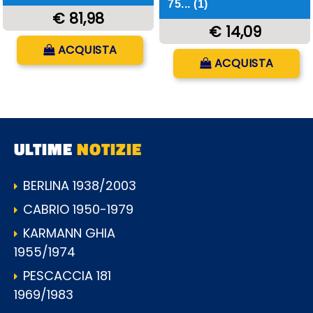
75... (1)
€ 81,98
€ 14,09
Quantità
ACQUISTA
Quantità
ACQUISTA
ULTIME
NOTIZIE
BERLINA 1938/2003
CABRIO 1950-1979
KARMANN GHIA
1955/1974
PESCACCIA 181
1969/1983