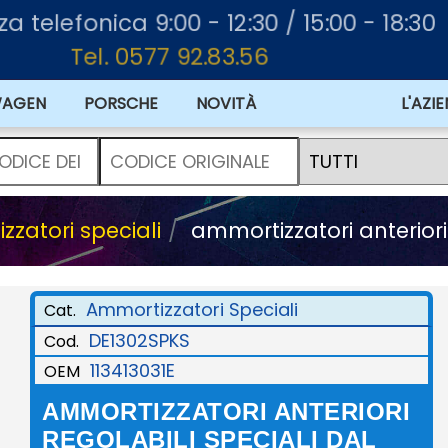
za telefonica 9:00 - 12:30 / 15:00 - 18:30
Tel. 0577 92.83.56
WAGEN
PORSCHE
NOVITÀ
L'AZI
zatori speciali
ammortizzatori anteriori
Ammortizzatori Speciali
Cat.
DE1302SPKS
Cod.
113413031E
OEM
AMMORTIZZATORI ANTERIORI
REGOLABILI SPECIALI DAL