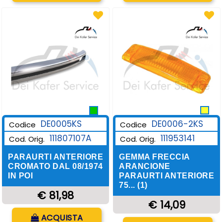
DE0006-2KS
DE0005KS
Codice
Codice
111953141
111807107A
Cod. Orig.
Cod. Orig.
GEMMA FRECCIA
PARAURTI ANTERIORE
ARANCIONE
CROMATO DAL 08/1974
PARAURTI ANTERIORE
IN POI
75... (1)
€ 81,98
€ 14,09
Quantità
ACQUISTA
Quantità