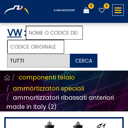
0
0
O
IL MIO ACCOUNT
VW
:
CERCA
componenti telaio
ammortizzatori speciali
ammortizzatori ribassati anteriori
made in italy (2)