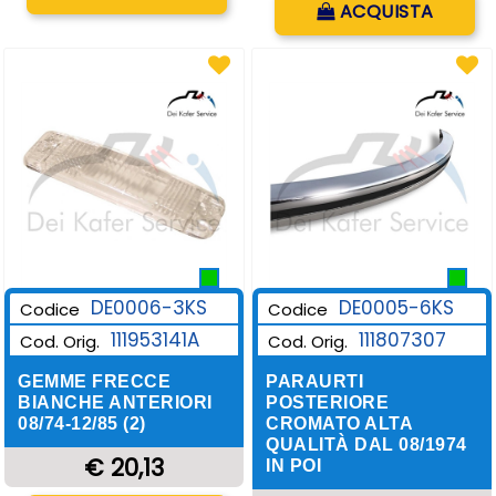
ACQUISTA
DE0006-3KS
DE0005-6KS
Codice
Codice
111953141A
111807307
Cod. Orig.
Cod. Orig.
GEMME FRECCE
PARAURTI
BIANCHE ANTERIORI
POSTERIORE
08/74-12/85 (2)
CROMATO ALTA
QUALITÀ DAL 08/1974
€ 20,13
IN POI