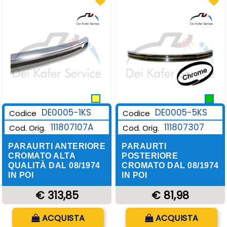
DE0005-1KS
DE0005-5KS
Codice
Codice
111807107A
111807307
Cod. Orig.
Cod. Orig.
PARAURTI ANTERIORE
PARAURTI
CROMATO ALTA
POSTERIORE
QUALITÀ DAL 08/1974
CROMATO DAL 08/1974
IN POI
IN POI
€ 313,85
€ 81,98
Quantità
Quantità
ACQUISTA
ACQUISTA