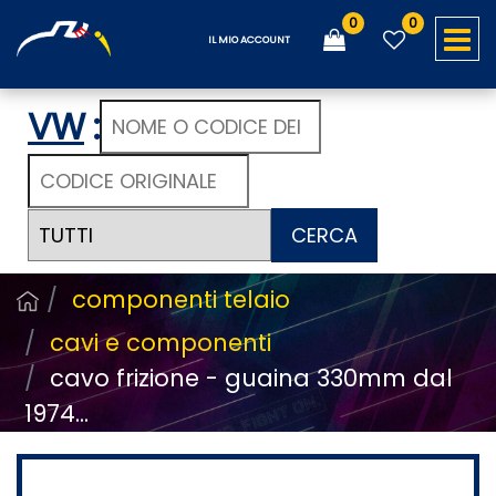
0
0
O
IL MIO ACCOUNT
VW
:
CERCA
componenti telaio
cavi e componenti
cavo frizione - guaina 330mm dal
1974...