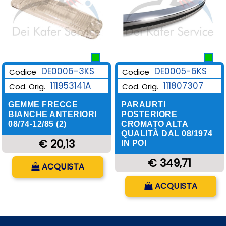
DE0006-3KS
DE0005-6KS
Codice
Codice
111953141A
111807307
Cod. Orig.
Cod. Orig.
GEMME FRECCE
PARAURTI
BIANCHE ANTERIORI
POSTERIORE
08/74-12/85 (2)
CROMATO ALTA
QUALITÀ DAL 08/1974
€ 20,13
IN POI
Quantità
€ 349,71
ACQUISTA
Quantità
ACQUISTA