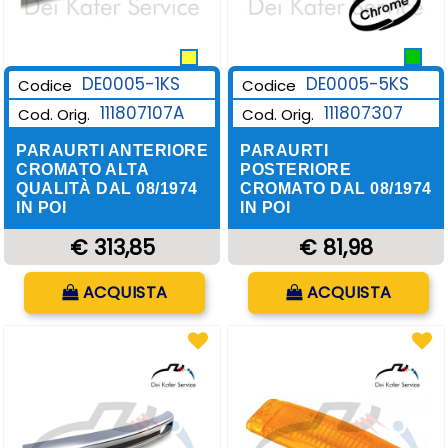
DE0005-1KS
DE0005-5KS
Codice
Codice
111807107A
111807307
Cod. Orig.
Cod. Orig.
PARAURTI ANTERIORE
PARAURTI
CROMATO ALTA
POSTERIORE
QUALITÀ DAL 08/1974
CROMATO DAL 08/1974
IN POI
IN POI
€ 313,85
€ 81,98
Quantità
Quantità
ACQUISTA
ACQUISTA