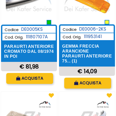
DE0006-2KS
DE0005KS
Codice
Codice
111953141
111807107A
Cod. Orig.
Cod. Orig.
GEMMA FRECCIA
PARAURTI ANTERIORE
ARANCIONE
CROMATO DAL 08/1974
PARAURTI ANTERIORE
IN POI
75... (1)
€ 81,98
€ 14,09
Quantità
ACQUISTA
Quantità
ACQUISTA