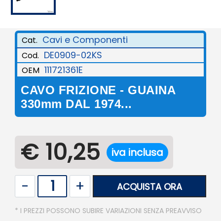
Cavi e Componenti
Cat.
DE0909-02KS
Cod.
111721361E
OEM
CAVO FRIZIONE - GUAINA
330mm DAL 1974...
€ 10,25
iva inclusa
Quantità
ACQUISTA ORA
* I PREZZI POSSONO SUBIRE VARIAZIONI SENZA PREAVVISO