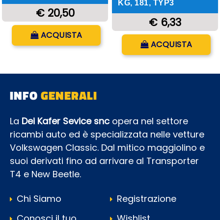
KG, 181, TYP3
€ 20,50
€ 6,33
Quantità
ACQUISTA
Quantità
ACQUISTA
INFO
GENERALI
La
Dei Kafer Sevice snc
opera nel settore
ricambi auto ed è specializzata nelle vetture
Volkswagen Classic. Dal mitico maggiolino e
suoi derivati fino ad arrivare al Transporter
T4 e New Beetle.
Chi Siamo
Registrazione
Conosci il tuo
Wishlist