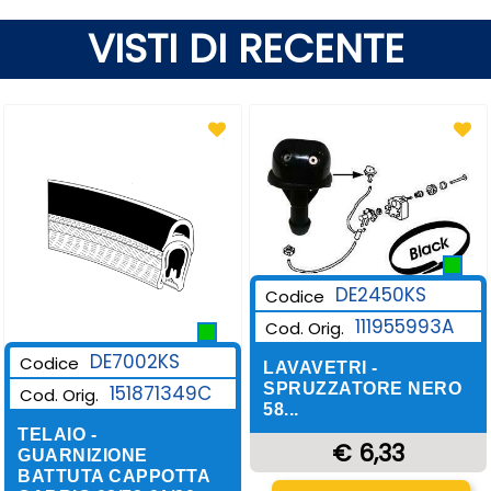
VISTI DI RECENTE
DE2450KS
Codice
111955993A
Cod. Orig.
DE7002KS
Codice
LAVAVETRI -
SPRUZZATORE NERO
151871349C
Cod. Orig.
58...
TELAIO -
€ 6,33
GUARNIZIONE
BATTUTA CAPPOTTA
Quantità