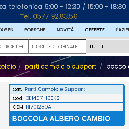
za telefonica 9:00 - 12:30 / 15:00 - 18:30
Tel. 0577 92.83.56
WAGEN
PORSCHE
NOVITÀ
L'AZI
elaio
parti cambio e supporti
boccol
Parti Cambio e Supporti
Cat.
DE1407-100KS
Cod.
111701259A
OEM
BOCCOLA ALBERO CAMBIO