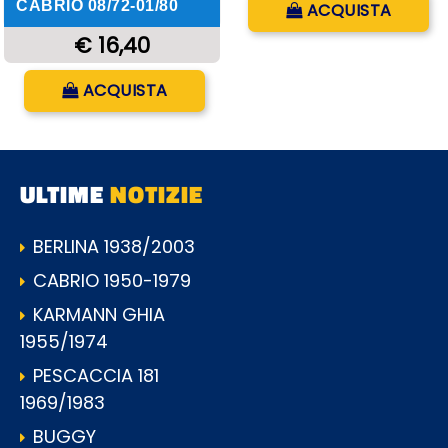
CABRIO 08/72-01/80
ACQUISTA
€ 16,40
Quantità
ACQUISTA
ULTIME
NOTIZIE
BERLINA 1938/2003
CABRIO 1950-1979
KARMANN GHIA
1955/1974
PESCACCIA 181
1969/1983
BUGGY