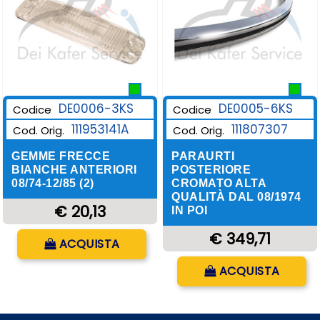
DE0006-3KS
DE0005-6KS
Codice
Codice
111953141A
111807307
Cod. Orig.
Cod. Orig.
GEMME FRECCE
PARAURTI
BIANCHE ANTERIORI
POSTERIORE
08/74-12/85 (2)
CROMATO ALTA
QUALITÀ DAL 08/1974
€ 20,13
IN POI
Quantità
€ 349,71
ACQUISTA
Quantità
ACQUISTA