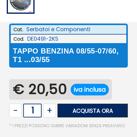
Serbatoi e Componenti
Cat.
DE0491-2KS
Cod.
TAPPO BENZINA 08/55-07/60,
T1 ...03/55
€ 20,50
iva inclusa
Quantità
ACQUISTA ORA
* I PREZZI POSSONO SUBIRE VARIAZIONI SENZA PREAVVISO