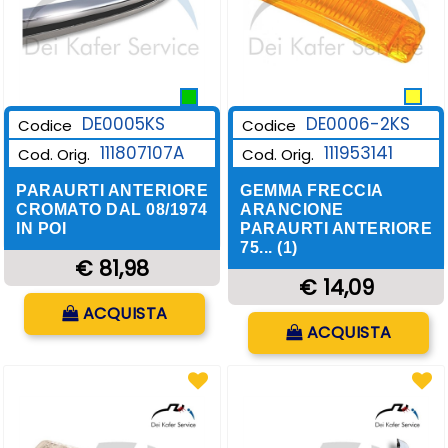
DE0006-2KS
DE0005KS
Codice
Codice
111953141
111807107A
Cod. Orig.
Cod. Orig.
GEMMA FRECCIA
PARAURTI ANTERIORE
ARANCIONE
CROMATO DAL 08/1974
PARAURTI ANTERIORE
IN POI
75... (1)
€ 81,98
€ 14,09
Quantità
ACQUISTA
Quantità
ACQUISTA