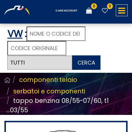
0
0
O
IL MIO ACCOUNT
VW
:
CERCA
componenti telaio
serbatoi e componenti
tappo benzina 08/55-07/60, t1
...03/55