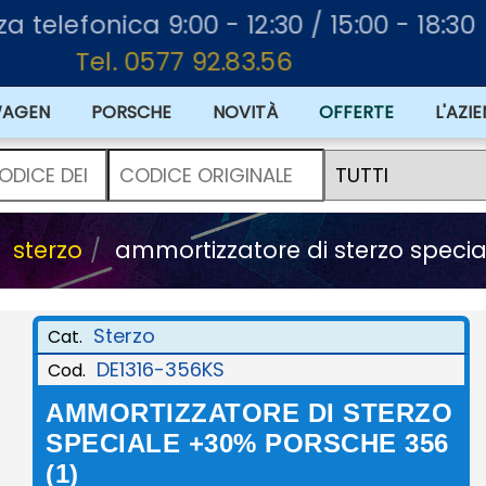
nza telefonica 9:00 - 12:30 / 15:00 - 18:30
Tel. 0577 92.83.56
WAGEN
PORSCHE
NOVITÀ
OFFERTE
L'AZI
sterzo
ammortizzatore di sterzo specia
Sterzo
Cat.
DE1316-356KS
Cod.
AMMORTIZZATORE DI STERZO
SPECIALE +30% PORSCHE 356
(1)