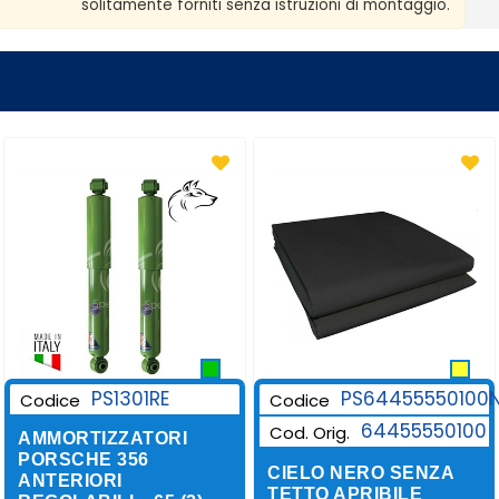
solitamente forniti senza istruzioni di montaggio.
PS64455550100
PS1301RE
Codice
Codice
64455550100
Cod. Orig.
AMMORTIZZATORI
PORSCHE 356
CIELO NERO SENZA
ANTERIORI
TETTO APRIBILE