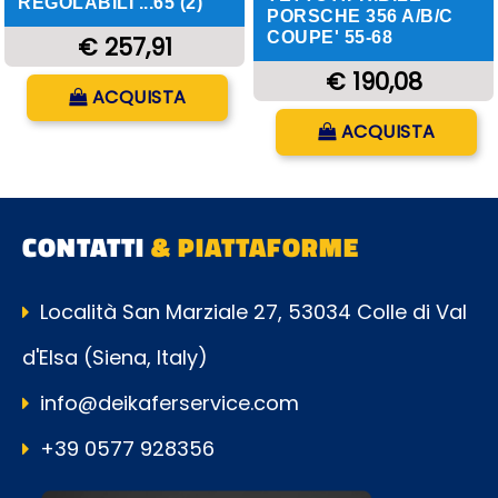
REGOLABILI ...65 (2)
PORSCHE 356 A/B/C
COUPE' 55-68
€ 257,91
€ 190,08
Quantità
ACQUISTA
Quantità
ACQUISTA
CONTATTI
& PIATTAFORME
Località San Marziale 27, 53034 Colle di Val
d'Elsa (Siena, Italy)
info@deikaferservice.com
+39 0577 928356