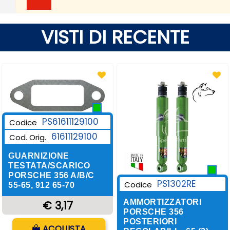
VISTI DI RECENTE
PS61611129100
Codice
61611129100
Cod. Orig.
GUARNIZIONE
TESTATA/SCARICO
PORSCHE 356 A/B/C
PS1302RE
Codice
55-65, 912 65-70
AMMORTIZZATORI
€ 3,17
PORSCHE 356
POSTERIORI
Quantità
ACQUISTA