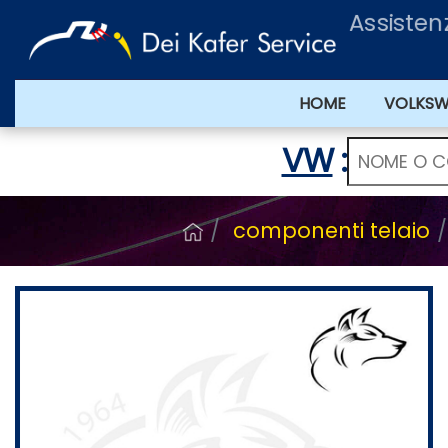
Assiste
HOME
VOLKS
VW
:
componenti telaio