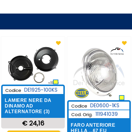
DE1925-100KS
Codice
LAMIERE NERE DA
DE0600-1KS
Codice
DINAMO AD
ALTERNATORE (3)
111941039
Cod. Orig.
€ 24,16
FARO ANTERIORE
HELLA ...67 EU