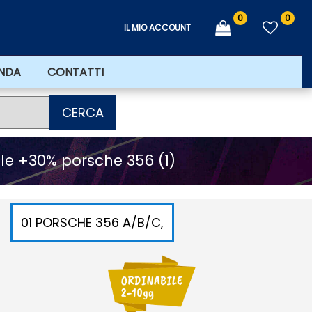
0
0
IL MIO ACCOUNT
ENDA
CONTATTI
CERCA
le +30% porsche 356 (1)
01 PORSCHE 356 A/B/C,