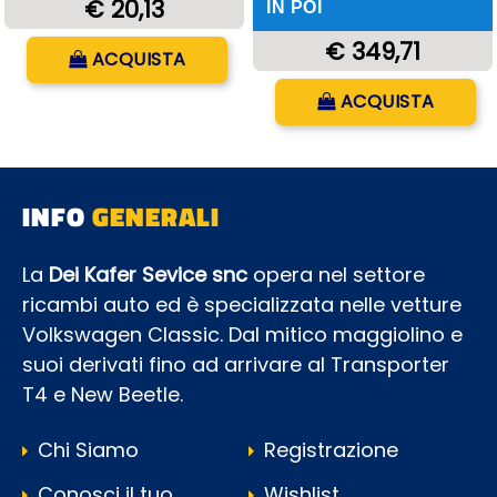
€ 20,13
IN POI
Quantità
€ 349,71
ACQUISTA
Quantità
ACQUISTA
INFO
GENERALI
La
Dei Kafer Sevice snc
opera nel settore
ricambi auto ed è specializzata nelle vetture
Volkswagen Classic. Dal mitico maggiolino e
suoi derivati fino ad arrivare al Transporter
T4 e New Beetle.
Chi Siamo
Registrazione
Conosci il tuo
Wishlist