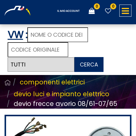
0
0
O
IL MIO ACCOUNT
VW
:
CERCA
componenti elettrici
devio luci e impianto elettrico
devio frecce avorio 08/61-07/65