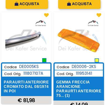
Quantità
Quantità
ACQUISTA
ACQUISTA
DE0006-2KS
DE0005KS
Codice
Codice
111953141
111807107A
Cod. Orig.
Cod. Orig.
GEMMA FRECCIA
PARAURTI ANTERIORE
ARANCIONE
CROMATO DAL 08/1974
PARAURTI ANTERIORE
IN POI
75... (1)
€ 81,98
€ 14,09