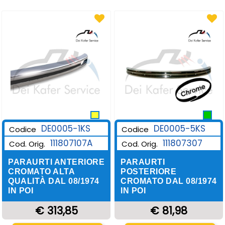
DE0005-1KS
DE0005-5KS
Codice
Codice
111807107A
111807307
Cod. Orig.
Cod. Orig.
PARAURTI ANTERIORE
PARAURTI
CROMATO ALTA
POSTERIORE
QUALITÀ DAL 08/1974
CROMATO DAL 08/1974
IN POI
IN POI
€ 313,85
€ 81,98