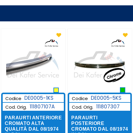
DE0005-1KS
DE0005-5KS
Codice
Codice
111807107A
111807307
Cod. Orig.
Cod. Orig.
PARAURTI ANTERIORE
PARAURTI
CROMATO ALTA
POSTERIORE
QUALITÀ DAL 08/1974
CROMATO DAL 08/1974