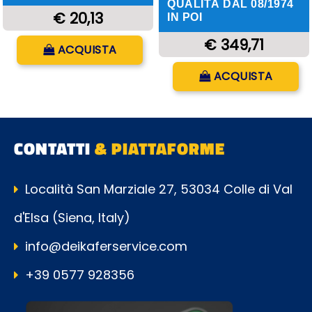
QUALITÀ DAL 08/1974
€ 20,13
IN POI
Quantità
€ 349,71
ACQUISTA
Quantità
ACQUISTA
CONTATTI
& PIATTAFORME
Località San Marziale 27, 53034 Colle di Val
d'Elsa (Siena, Italy)
info@deikaferservice.com
+39 0577 928356