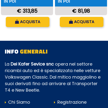
IN POI
IN POI
€ 313,85
€ 81,98
Quantità
Quantità
ACQUISTA
ACQUISTA
INFO
GENERALI
La
Dei Kafer Sevice snc
opera nel settore
ricambi auto ed è specializzata nelle vetture
Volkswagen Classic. Dal mitico maggiolino e
suoi derivati fino ad arrivare al Transporter
T4 e New Beetle.
Chi Siamo
Registrazione