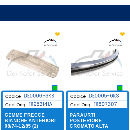
DE0006-3KS
DE0005-6KS
Codice
Codice
111953141A
111807307
Cod. Orig.
Cod. Orig.
GEMME FRECCE
PARAURTI
BIANCHE ANTERIORI
POSTERIORE
08/74-12/85 (2)
CROMATO ALTA