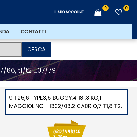
0
0
IL MIO ACCOUNT
ENDA
CONTATTI
CERCA
6, t1/t2 ...07/79
9 T25,6 TYPE3,5 BUGGY,4 181,3 KG,1
MAGGIOLINO - 1302/03,2 CABRIO,7 T1,8 T2,