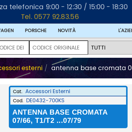
za telefonica 9:00 - 12:30 / 15:00 - 18:30
Tel. 0577 92.83.56
WAGEN
PORSCHE
NOVITÀ
L'AZI
essori esterni
antenna base cromata 07/6
Accessori Esterni
Cat.
DE0432-700KS
Cod.
ANTENNA BASE CROMATA
07/66, T1/T2 ...07/79