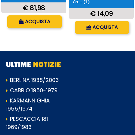
75... (1)
€ 81,98
€ 14,09
Quantità
ACQUISTA
Quantità
ACQUISTA
ULTIME
NOTIZIE
BERLINA 1938/2003
CABRIO 1950-1979
KARMANN GHIA
1955/1974
PESCACCIA 181
1969/1983