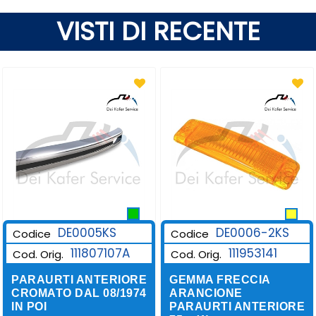
VISTI DI RECENTE
DE0006-2KS
DE0005KS
Codice
Codice
111953141
111807107A
Cod. Orig.
Cod. Orig.
GEMMA FRECCIA
PARAURTI ANTERIORE
ARANCIONE
CROMATO DAL 08/1974
PARAURTI ANTERIORE
IN POI