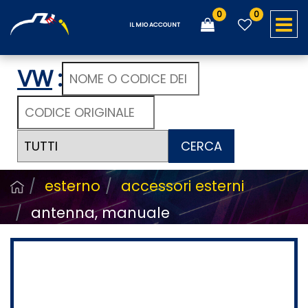
0
0
O
IL MIO ACCOUNT
VW
:
CERCA
esterno
accessori esterni
antenna, manuale