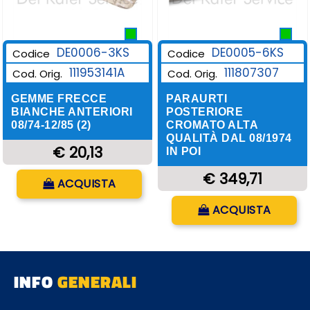
DE0006-3KS
DE0005-6KS
Codice
Codice
111953141A
111807307
Cod. Orig.
Cod. Orig.
GEMME FRECCE
PARAURTI
BIANCHE ANTERIORI
POSTERIORE
08/74-12/85 (2)
CROMATO ALTA
QUALITÀ DAL 08/1974
€ 20,13
IN POI
Quantità
€ 349,71
ACQUISTA
Quantità
ACQUISTA
INFO
GENERALI