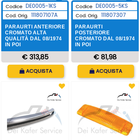
DE0005-1KS
DE0005-5KS
Codice
Codice
111807107A
111807307
Cod. Orig.
Cod. Orig.
PARAURTI ANTERIORE
PARAURTI
CROMATO ALTA
POSTERIORE
QUALITÀ DAL 08/1974
CROMATO DAL 08/1974
IN POI
IN POI
€ 313,85
€ 81,98
Quantità
Quantità
ACQUISTA
ACQUISTA