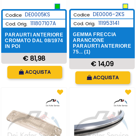
DE0006-2KS
DE0005KS
Codice
Codice
111953141
111807107A
Cod. Orig.
Cod. Orig.
GEMMA FRECCIA
PARAURTI ANTERIORE
ARANCIONE
CROMATO DAL 08/1974
PARAURTI ANTERIORE
IN POI
75... (1)
€ 81,98
€ 14,09
Quantità
ACQUISTA
Quantità
ACQUISTA