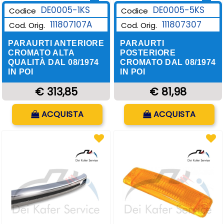
DE0005-1KS
DE0005-5KS
Codice
Codice
111807107A
111807307
Cod. Orig.
Cod. Orig.
PARAURTI ANTERIORE
PARAURTI
CROMATO ALTA
POSTERIORE
QUALITÀ DAL 08/1974
CROMATO DAL 08/1974
IN POI
IN POI
€ 313,85
€ 81,98
Quantità
Quantità
ACQUISTA
ACQUISTA