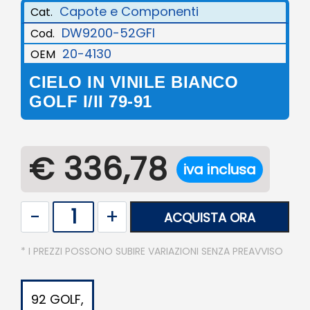
Capote e Componenti
Cat.
DW9200-52GFI
Cod.
20-4130
OEM
CIELO IN VINILE BIANCO
GOLF I/II 79-91
€ 336,78
iva inclusa
Quantità
ACQUISTA ORA
* I PREZZI POSSONO SUBIRE VARIAZIONI SENZA PREAVVISO
92 GOLF,