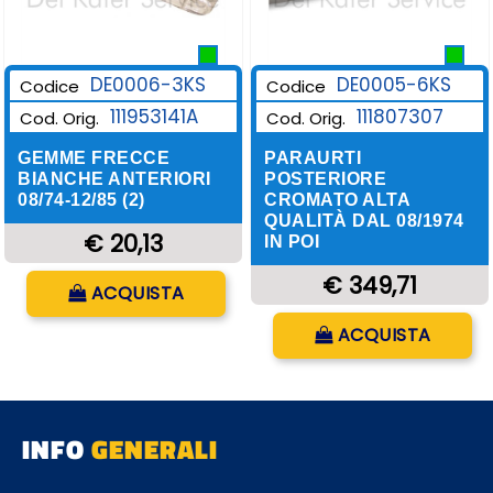
DE0006-3KS
DE0005-6KS
Codice
Codice
111953141A
111807307
Cod. Orig.
Cod. Orig.
GEMME FRECCE
PARAURTI
BIANCHE ANTERIORI
POSTERIORE
08/74-12/85 (2)
CROMATO ALTA
QUALITÀ DAL 08/1974
€ 20,13
IN POI
Quantità
€ 349,71
ACQUISTA
Quantità
ACQUISTA
INFO
GENERALI