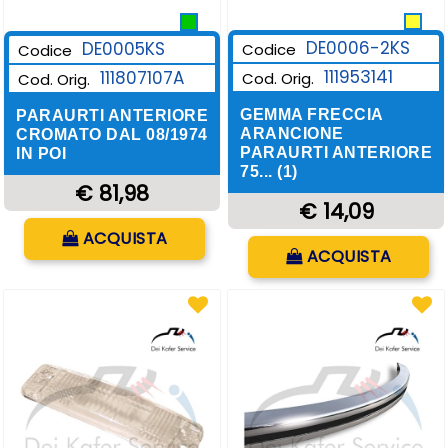
DE0006-2KS
DE0005KS
Codice
Codice
111953141
111807107A
Cod. Orig.
Cod. Orig.
GEMMA FRECCIA
PARAURTI ANTERIORE
ARANCIONE
CROMATO DAL 08/1974
PARAURTI ANTERIORE
IN POI
75... (1)
€ 81,98
€ 14,09
Quantità
ACQUISTA
Quantità
ACQUISTA