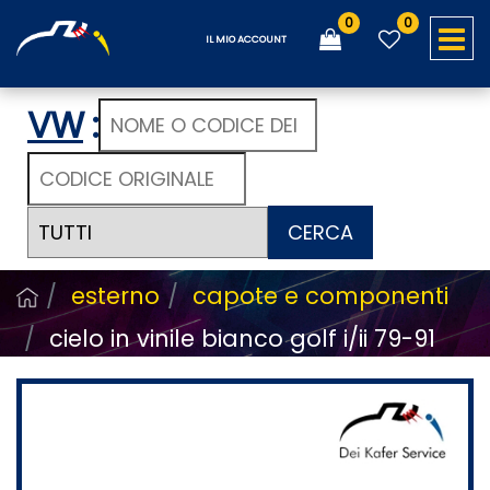
0
0
O
IL MIO ACCOUNT
VW
:
CERCA
esterno
capote e componenti
cielo in vinile bianco golf i/ii 79-91