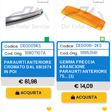
DE0006-2KS
DE0005KS
Codice
Codice
111953141
111807107A
Cod. Orig.
Cod. Orig.
GEMMA FRECCIA
PARAURTI ANTERIORE
ARANCIONE
CROMATO DAL 08/1974
PARAURTI ANTERIORE
IN POI
75... (1)
€ 81,98
€ 14,09
Quantità
ACQUISTA
Quantità
ACQUISTA