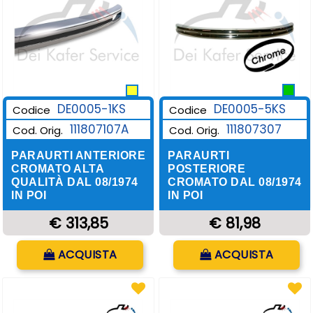
DE0005-1KS
DE0005-5KS
Codice
Codice
111807107A
111807307
Cod. Orig.
Cod. Orig.
PARAURTI ANTERIORE
PARAURTI
CROMATO ALTA
POSTERIORE
QUALITÀ DAL 08/1974
CROMATO DAL 08/1974
IN POI
IN POI
€ 313,85
€ 81,98
Quantità
Quantità
ACQUISTA
ACQUISTA