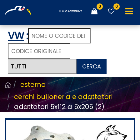
0
0
O
IL MIO ACCOUNT
VW
:
CERCA
esterno
cerchi bulloneria e adattatori
adattatori 5x112 a 5x205 (2)