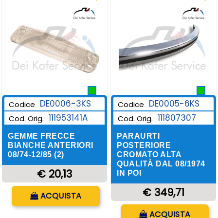
DE0006-3KS
DE0005-6KS
Codice
Codice
111953141A
111807307
Cod. Orig.
Cod. Orig.
GEMME FRECCE
PARAURTI
BIANCHE ANTERIORI
POSTERIORE
08/74-12/85 (2)
CROMATO ALTA
QUALITÀ DAL 08/1974
€ 20,13
IN POI
Quantità
€ 349,71
ACQUISTA
Quantità
ACQUISTA