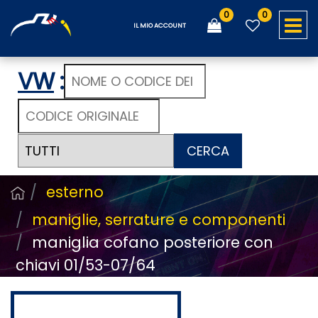
0
0
O
IL MIO ACCOUNT
VW
:
CERCA
esterno
maniglie, serrature e componenti
maniglia cofano posteriore con
chiavi 01/53-07/64