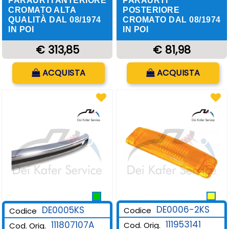
PARAURTI ANTERIORE
PARAURTI
CROMATO ALTA
POSTERIORE
QUALITÀ DAL 08/1974
CROMATO DAL 08/1974
IN POI
IN POI
€ 313,85
€ 81,98
Quantità
Quantità
ACQUISTA
ACQUISTA
DE0006-2KS
DE0005KS
Codice
Codice
111953141
111807107A
Cod. Orig.
Cod. Orig.