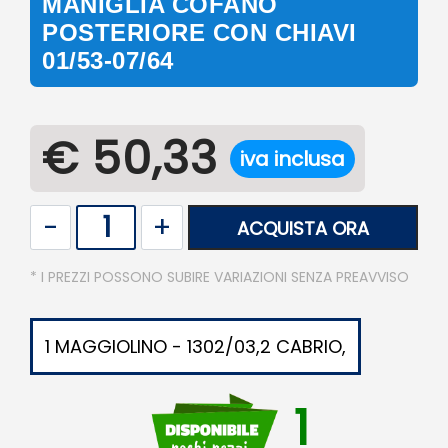
MANIGLIA COFANO
POSTERIORE CON CHIAVI
01/53-07/64
€ 50,33
iva inclusa
Quantità
ACQUISTA ORA
* I PREZZI POSSONO SUBIRE VARIAZIONI SENZA PREAVVISO
1 MAGGIOLINO - 1302/03,2 CABRIO,
1