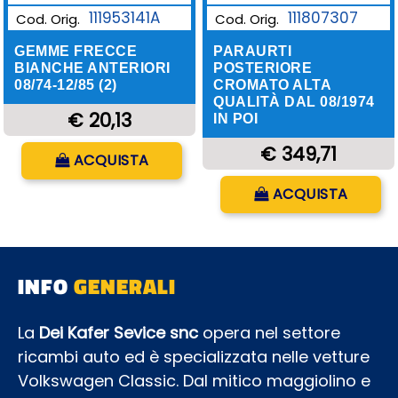
111953141A
111807307
Cod. Orig.
Cod. Orig.
GEMME FRECCE
PARAURTI
BIANCHE ANTERIORI
POSTERIORE
08/74-12/85 (2)
CROMATO ALTA
QUALITÀ DAL 08/1974
€ 20,13
IN POI
Quantità
€ 349,71
ACQUISTA
Quantità
ACQUISTA
INFO
GENERALI
La
Dei Kafer Sevice snc
opera nel settore
ricambi auto ed è specializzata nelle vetture
Volkswagen Classic. Dal mitico maggiolino e