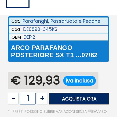
Parafanghi, Passaruota e Pedane
Cat.
DE0890-345KS
Cod.
DEP.2
OEM
ARCO PARAFANGO
POSTERIORE SX T1 ...07/62
€ 129,93
iva inclusa
Quantità
ACQUISTA ORA
* I PREZZI POSSONO SUBIRE VARIAZIONI SENZA PREAVVISO