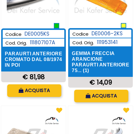
DE0006-2KS
DE0005KS
Codice
Codice
111953141
111807107A
Cod. Orig.
Cod. Orig.
GEMMA FRECCIA
PARAURTI ANTERIORE
ARANCIONE
CROMATO DAL 08/1974
PARAURTI ANTERIORE
IN POI
75... (1)
€ 81,98
€ 14,09
Quantità
ACQUISTA
Quantità
ACQUISTA