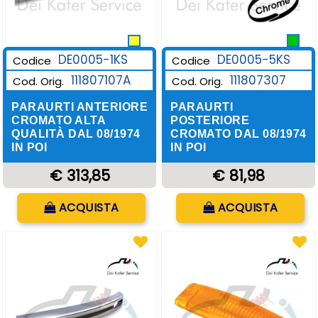
DE0005-1KS
DE0005-5KS
Codice
Codice
111807107A
111807307
Cod. Orig.
Cod. Orig.
PARAURTI ANTERIORE
PARAURTI
CROMATO ALTA
POSTERIORE
QUALITÀ DAL 08/1974
CROMATO DAL 08/1974
IN POI
IN POI
€ 313,85
€ 81,98
Quantità
Quantità
ACQUISTA
ACQUISTA