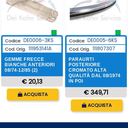
DE0006-3KS
DE0005-6KS
Codice
Codice
111953141A
111807307
Cod. Orig.
Cod. Orig.
GEMME FRECCE
PARAURTI
BIANCHE ANTERIORI
POSTERIORE
08/74-12/85 (2)
CROMATO ALTA
QUALITÀ DAL 08/1974
€ 20,13
IN POI
Quantità
€ 349,71
ACQUISTA
Quantità
ACQUISTA