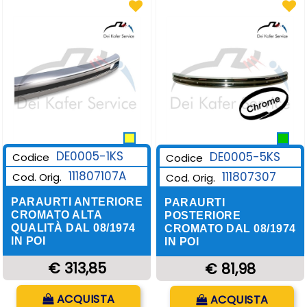
DE0005-1KS
DE0005-5KS
Codice
Codice
111807107A
111807307
Cod. Orig.
Cod. Orig.
PARAURTI ANTERIORE
PARAURTI
CROMATO ALTA
POSTERIORE
QUALITÀ DAL 08/1974
CROMATO DAL 08/1974
IN POI
IN POI
€ 313,85
€ 81,98
Quantità
Quantità
ACQUISTA
ACQUISTA