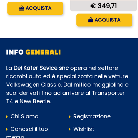
Quantità
€ 349,71
ACQUISTA
Quantità
ACQUISTA
INFO
GENERALI
La
Dei Kafer Sevice snc
opera nel settore
ricambi auto ed è specializzata nelle vetture
Volkswagen Classic. Dal mitico maggiolino e
suoi derivati fino ad arrivare al Transporter
T4 e New Beetle.
Chi Siamo
Registrazione
Conosci il tuo
Wishlist
mezzo