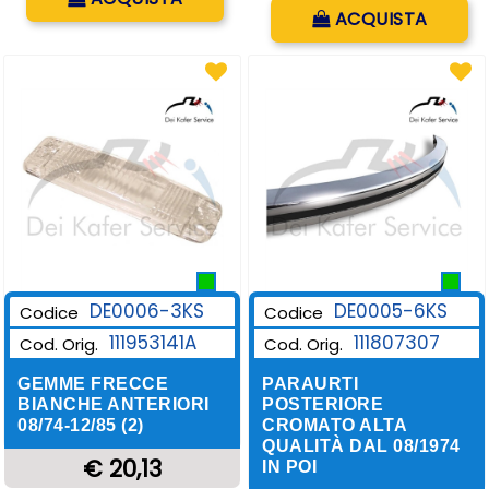
Quantità
ACQUISTA
DE0006-3KS
DE0005-6KS
Codice
Codice
111953141A
111807307
Cod. Orig.
Cod. Orig.
GEMME FRECCE
PARAURTI
BIANCHE ANTERIORI
POSTERIORE
08/74-12/85 (2)
CROMATO ALTA
QUALITÀ DAL 08/1974
€ 20,13
IN POI