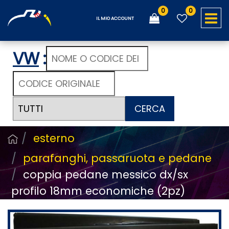
0
0
O
IL MIO ACCOUNT
VW
:
CERCA
esterno
parafanghi, passaruota e pedane
coppia pedane messico dx/sx
profilo 18mm economiche (2pz)