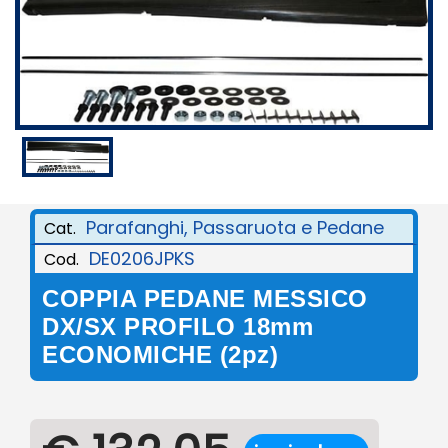
Parafanghi, Passaruota e Pedane
Cat.
DE0206JPKS
Cod.
COPPIA PEDANE MESSICO
DX/SX PROFILO 18mm
ECONOMICHE (2pz)