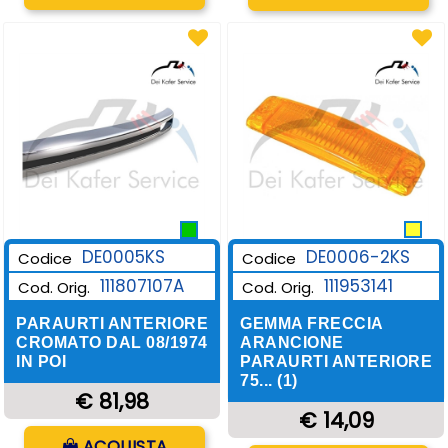
DE0006-2KS
DE0005KS
Codice
Codice
111953141
111807107A
Cod. Orig.
Cod. Orig.
GEMMA FRECCIA
PARAURTI ANTERIORE
ARANCIONE
CROMATO DAL 08/1974
PARAURTI ANTERIORE
IN POI
75... (1)
€ 81,98
€ 14,09
Quantità
ACQUISTA