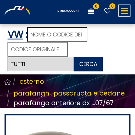
0
0
O
IL MIO ACCOUNT
VW
:
CERCA
esterno
parafanghi, passaruota e pedane
parafango anteriore dx ...07/67