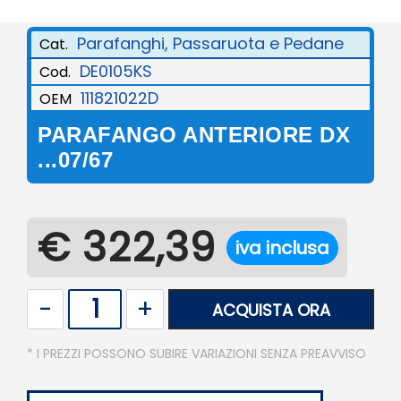
Parafanghi, Passaruota e Pedane
Cat.
DE0105KS
Cod.
111821022D
OEM
PARAFANGO ANTERIORE DX
...07/67
€ 322,39
iva inclusa
Quantità
ACQUISTA ORA
* I PREZZI POSSONO SUBIRE VARIAZIONI SENZA PREAVVISO