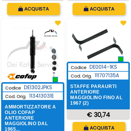
Quantità
Quantità
ACQUISTA
ACQUISTA
DE0014-1KS
Codice
111707135A
Cod. Orig.
DE1302JPKS
STAFFE PARAURTI
Codice
ANTERIORE
113413031E
Cod. Orig.
MAGGIOLINO FINO AL
1967 (2)
AMMORTIZZATORE A
OLIO COFAP
€ 30,74
ANTERIORE
MAGGIOLINO DAL
Quantità
ACQUISTA
1965...