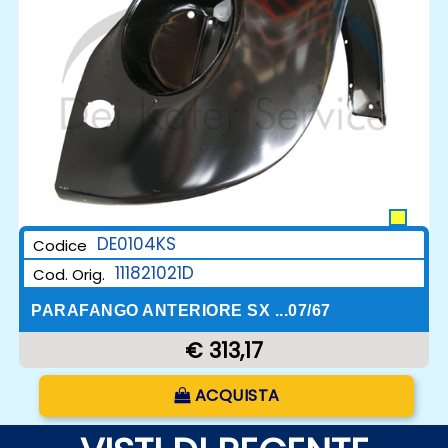
DE0104KS
Codice
111821021D
Cod. Orig.
PARAFANGO ANTERIORE SX ...07/67
€ 313,17
Quantità
ACQUISTA