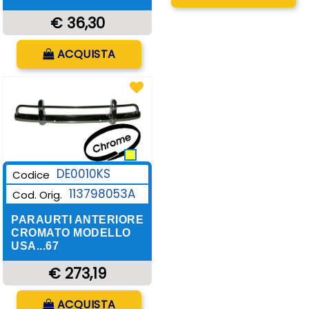
€ 36,30
Quantità
ACQUISTA
DE0010KS
Codice
113798053A
Cod. Orig.
PARAURTI ANTERIORE
CROMATO MODELLO
USA...67
€ 273,19
Quantità
ACQUISTA