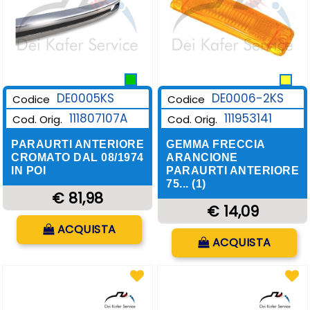
DE0006-2KS
DE0005KS
Codice
Codice
111953141
111807107A
Cod. Orig.
Cod. Orig.
GEMMA FRECCIA
PARAURTI ANTERIORE
ARANCIONE
CROMATO DAL 08/1974
PARAURTI ANTERIORE
IN POI
75... (1)
€ 81,98
€ 14,09
Quantità
ACQUISTA
Quantità
ACQUISTA