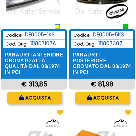
DE0005-1KS
DE0005-5KS
Codice
Codice
111807107A
111807307
Cod. Orig.
Cod. Orig.
PARAURTI ANTERIORE
PARAURTI
CROMATO ALTA
POSTERIORE
QUALITÀ DAL 08/1974
CROMATO DAL 08/1974
IN POI
IN POI
€ 313,85
€ 81,98
Quantità
Quantità
ACQUISTA
ACQUISTA