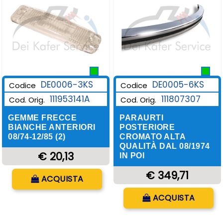
DE0006-3KS
DE0005-6KS
Codice
Codice
111953141A
111807307
Cod. Orig.
Cod. Orig.
GEMME FRECCE
PARAURTI
BIANCHE ANTERIORI
POSTERIORE
08/74-12/85 (2)
CROMATO ALTA
QUALITÀ DAL 08/1974
€ 20,13
IN POI
Quantità
€ 349,71
ACQUISTA
Quantità
ACQUISTA