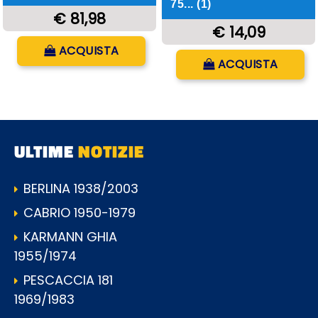
75... (1)
€ 81,98
€ 14,09
Quantità
ACQUISTA
Quantità
ACQUISTA
ULTIME
NOTIZIE
BERLINA 1938/2003
CABRIO 1950-1979
KARMANN GHIA
1955/1974
PESCACCIA 181
1969/1983