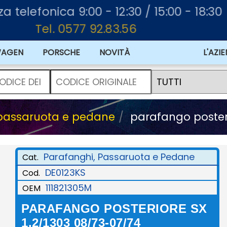
nza telefonica 9:00 - 12:30 / 15:00 - 18:30
Tel. 0577 92.83.56
WAGEN
PORSCHE
NOVITÀ
L'AZI
 passaruota e pedane
parafango posteri
Parafanghi, Passaruota e Pedane
Cat.
DE0123KS
Cod.
111821305M
OEM
PARAFANGO POSTERIORE SX
1.2/1303 08/73-07/74