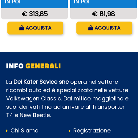
IN POI
IN POI
€ 313,85
€ 81,98
Quantità
Quantità
ACQUISTA
ACQUISTA
INFO
GENERALI
La
Dei Kafer Sevice snc
opera nel settore
ricambi auto ed è specializzata nelle vetture
Volkswagen Classic. Dal mitico maggiolino e
suoi derivati fino ad arrivare al Transporter
T4 e New Beetle.
Chi Siamo
Registrazione