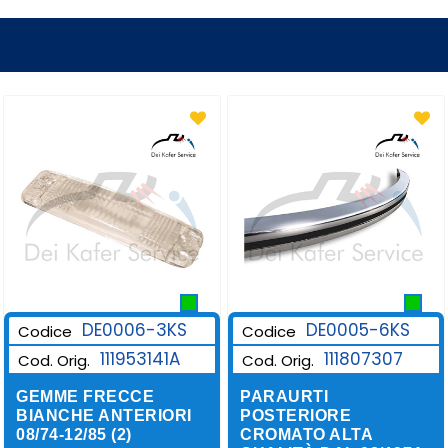
DE0006-3KS
DE0005-6KS
Codice
Codice
111953141A
111807307
Cod. Orig.
Cod. Orig.
GEMME FRECCE
PARAURTI
BIANCHE ANTERIORI
POSTERIORE
08/74-12/85 (2)
CROMATO ALTA