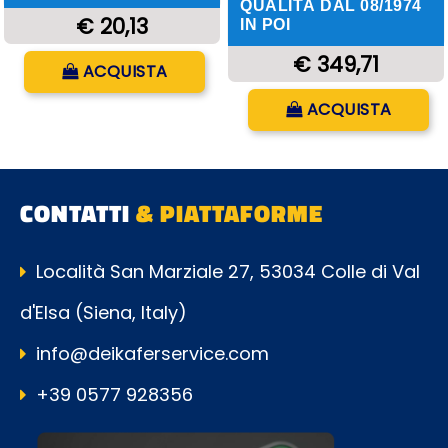
QUALITÀ DAL 08/1974
€ 20,13
IN POI
Quantità
€ 349,71
ACQUISTA
Quantità
ACQUISTA
CONTATTI
& PIATTAFORME
Località San Marziale 27, 53034 Colle di Val
d'Elsa (Siena, Italy)
info@deikaferservice.com
+39 0577 928356