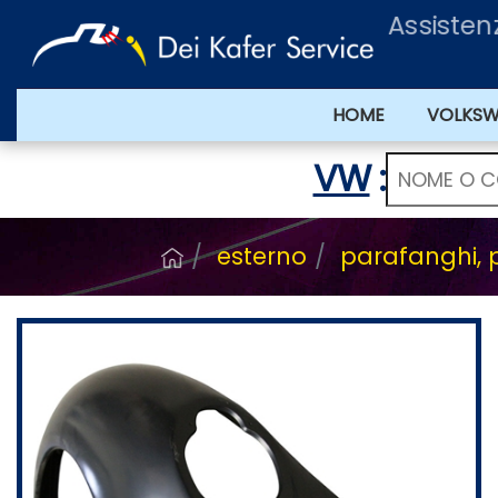
Assiste
HOME
VOLKS
VW
:
esterno
parafanghi,