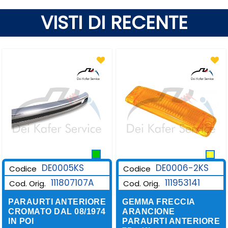
VISTI DI RECENTE
DE0006-2KS
DE0005KS
Codice
Codice
111953141
111807107A
Cod. Orig.
Cod. Orig.
GEMMA FRECCIA
PARAURTI ANTERIORE
ARANCIONE
CROMATO DAL 08/1974
PARAURTI ANTERIORE
IN POI