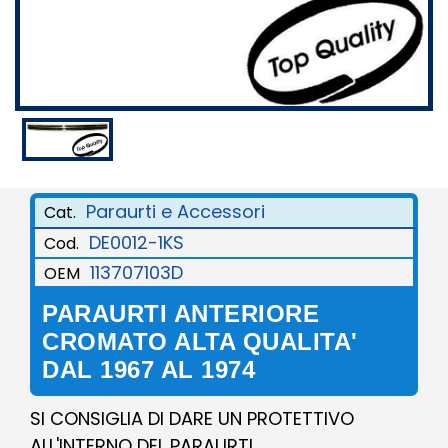
Paraurti e Accessori
Cat.
DE0012-1KS
Cod.
113707103D
OEM
PARAURTI ANTERIORE
CROMATO ALTA QUALITA'
DAL 1967 AL 1974
SI CONSIGLIA DI DARE UN PROTETTIVO
ALL'INTERNO DEL PARAURTI