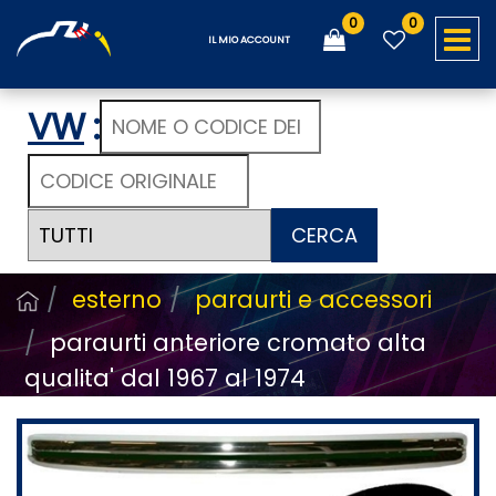
0
0
O
IL MIO ACCOUNT
VW
:
CERCA
esterno
paraurti e accessori
paraurti anteriore cromato alta
qualita' dal 1967 al 1974