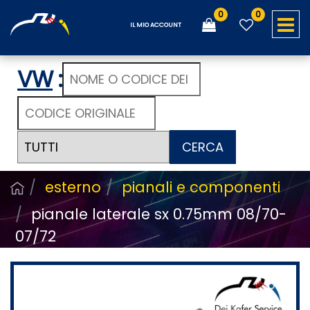
0
0
O
IL MIO ACCOUNT
VW
:
CERCA
esterno
pianali e componenti
pianale laterale sx 0.75mm 08/70-
07/72