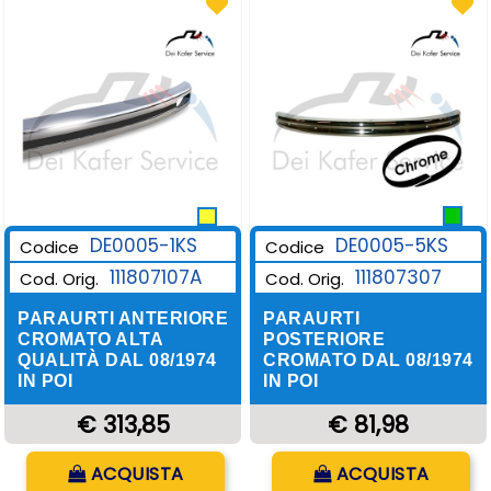
DE0005-1KS
DE0005-5KS
Codice
Codice
111807107A
111807307
Cod. Orig.
Cod. Orig.
PARAURTI ANTERIORE
PARAURTI
CROMATO ALTA
POSTERIORE
QUALITÀ DAL 08/1974
CROMATO DAL 08/1974
IN POI
IN POI
€ 313,85
€ 81,98
Quantità
Quantità
ACQUISTA
ACQUISTA