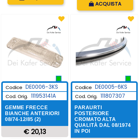
Quantità
ACQUISTA
DE0006-3KS
DE0005-6KS
Codice
Codice
111953141A
111807307
Cod. Orig.
Cod. Orig.
GEMME FRECCE
PARAURTI
BIANCHE ANTERIORI
POSTERIORE
08/74-12/85 (2)
CROMATO ALTA
QUALITÀ DAL 08/1974
€ 20,13
IN POI