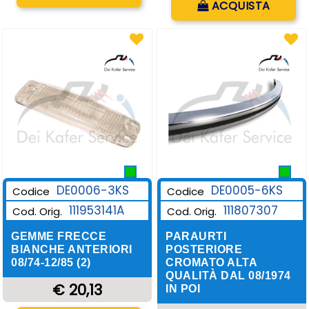
ACQUISTA
DE0006-3KS
DE0005-6KS
Codice
Codice
111953141A
111807307
Cod. Orig.
Cod. Orig.
GEMME FRECCE
PARAURTI
BIANCHE ANTERIORI
POSTERIORE
08/74-12/85 (2)
CROMATO ALTA
QUALITÀ DAL 08/1974
€ 20,13
IN POI