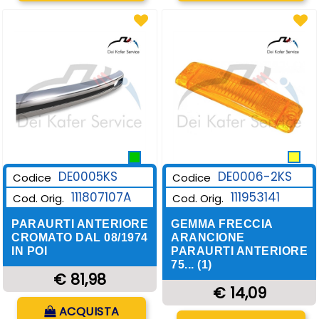
DE0006-2KS
DE0005KS
Codice
Codice
111953141
111807107A
Cod. Orig.
Cod. Orig.
GEMMA FRECCIA
PARAURTI ANTERIORE
ARANCIONE
CROMATO DAL 08/1974
PARAURTI ANTERIORE
IN POI
75... (1)
€ 81,98
€ 14,09
Quantità
ACQUISTA
Quantità