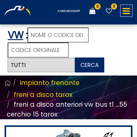
0
0
O
IL MIO ACCOUNT
VW
:
CERCA
impianto frenante
freni a disco tarox
freni a disco anteriori vw bus t1 ...55
cerchio 15 tarox