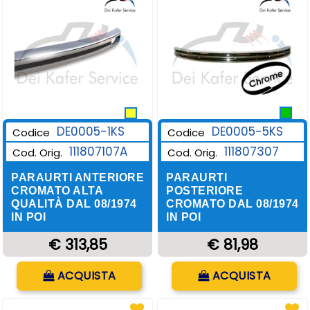
DE0005-1KS
DE0005-5KS
Codice
Codice
111807107A
111807307
Cod. Orig.
Cod. Orig.
PARAURTI ANTERIORE
PARAURTI
CROMATO ALTA
POSTERIORE
QUALITÀ DAL 08/1974
CROMATO DAL 08/1974
IN POI
IN POI
€ 313,85
€ 81,98
Quantità
Quantità
ACQUISTA
ACQUISTA