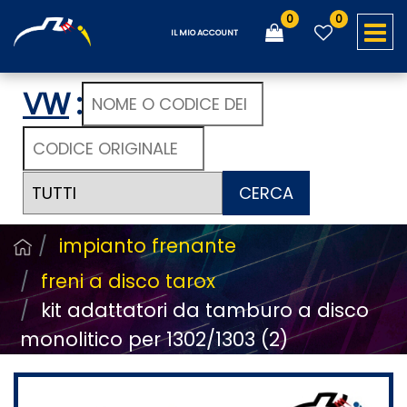
0
0
O
IL MIO ACCOUNT
VW
:
CERCA
impianto frenante
freni a disco tarox
kit adattatori da tamburo a disco
monolitico per 1302/1303 (2)