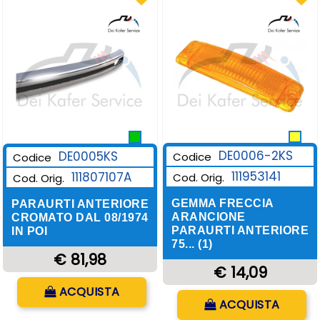
DE0006-2KS
DE0005KS
Codice
Codice
111953141
111807107A
Cod. Orig.
Cod. Orig.
GEMMA FRECCIA
PARAURTI ANTERIORE
ARANCIONE
CROMATO DAL 08/1974
PARAURTI ANTERIORE
IN POI
75... (1)
€ 81,98
€ 14,09
Quantità
ACQUISTA
Quantità
ACQUISTA