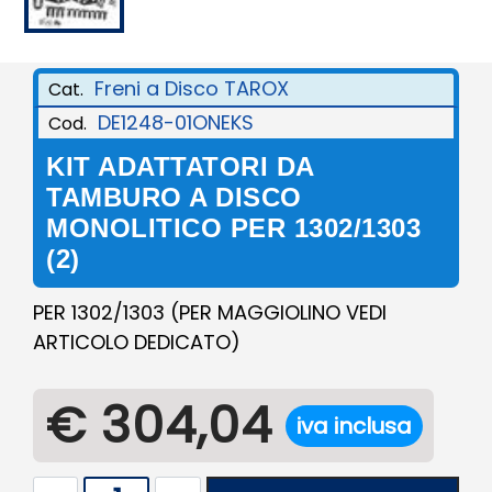
Freni a Disco TAROX
Cat.
DE1248-01ONEKS
Cod.
KIT ADATTATORI DA
TAMBURO A DISCO
MONOLITICO PER 1302/1303
(2)
PER 1302/1303 (PER MAGGIOLINO VEDI
ARTICOLO DEDICATO)
€ 304,04
iva inclusa
Quantità