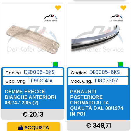
DE0006-3KS
DE0005-6KS
Codice
Codice
111953141A
111807307
Cod. Orig.
Cod. Orig.
GEMME FRECCE
PARAURTI
BIANCHE ANTERIORI
POSTERIORE
08/74-12/85 (2)
CROMATO ALTA
QUALITÀ DAL 08/1974
€ 20,13
IN POI
Quantità
€ 349,71
ACQUISTA