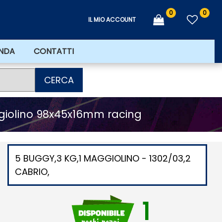
0
0
IL MIO ACCOUNT
ENDA
CONTATTI
CERCA
ggiolino 98x45x16mm racing
5 BUGGY,3 KG,1 MAGGIOLINO - 1302/03,2
CABRIO,
1