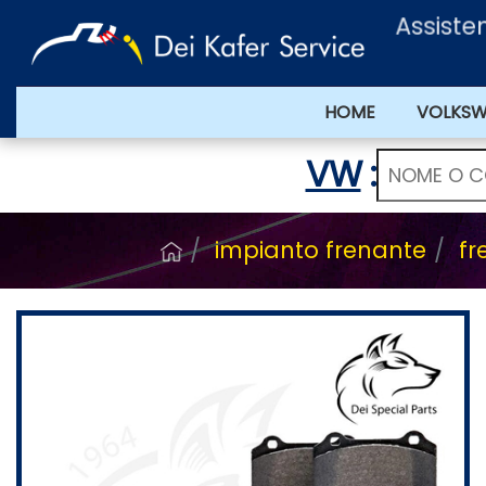
Assisten
HOME
VOLKS
VW
:
impianto frenante
fr