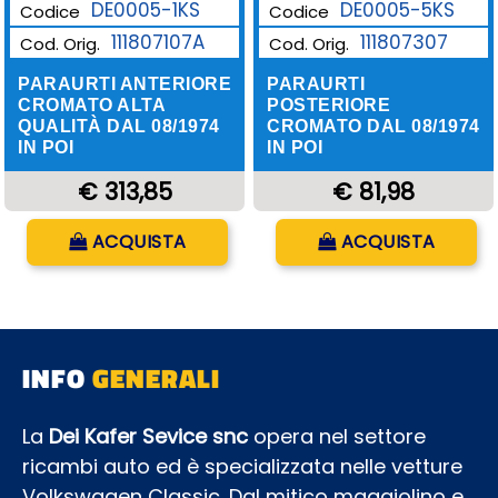
DE0005-1KS
DE0005-5KS
Codice
Codice
111807107A
111807307
Cod. Orig.
Cod. Orig.
PARAURTI ANTERIORE
PARAURTI
CROMATO ALTA
POSTERIORE
QUALITÀ DAL 08/1974
CROMATO DAL 08/1974
IN POI
IN POI
€ 313,85
€ 81,98
Quantità
Quantità
ACQUISTA
ACQUISTA
INFO
GENERALI
La
Dei Kafer Sevice snc
opera nel settore
ricambi auto ed è specializzata nelle vetture
Volkswagen Classic. Dal mitico maggiolino e