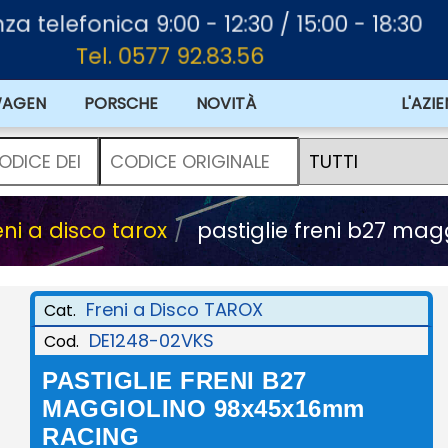
za telefonica 9:00 - 12:30 / 15:00 - 18:30
Tel. 0577 92.83.56
WAGEN
PORSCHE
NOVITÀ
OFFERTE
L'AZI
eni a disco tarox
pastiglie freni b27 ma
Freni a Disco TAROX
Cat.
DE1248-02VKS
Cod.
PASTIGLIE FRENI B27
MAGGIOLINO 98x45x16mm
RACING