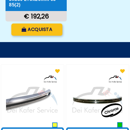
85(2)
€ 192,26
Quantità
ACQUISTA