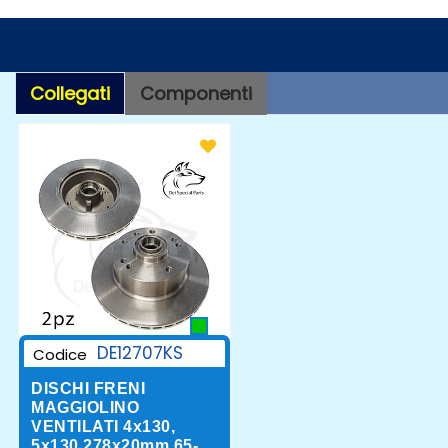
Collegati
Componenti
DE12707KS
Codice
DISCHI FRENI
MAGGIOLINO
VENTILATI 4x130,
5x130 278x20mm 65-