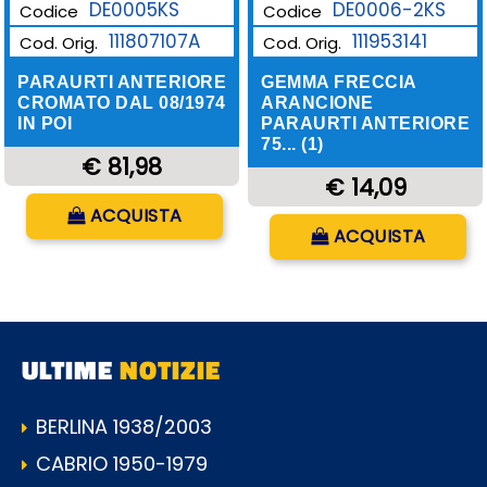
DE0006-2KS
DE0005KS
Codice
Codice
111953141
111807107A
Cod. Orig.
Cod. Orig.
GEMMA FRECCIA
PARAURTI ANTERIORE
ARANCIONE
CROMATO DAL 08/1974
PARAURTI ANTERIORE
IN POI
75... (1)
€ 81,98
€ 14,09
Quantità
ACQUISTA
Quantità
ACQUISTA
ULTIME
NOTIZIE
BERLINA 1938/2003
CABRIO 1950-1979