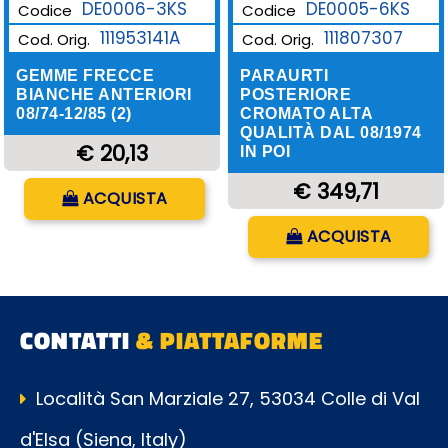
DE0006-3KS
DE0005-6KS
Codice
Codice
111953141A
111807307
Cod. Orig.
Cod. Orig.
GEMME FRECCE
PARAURTI
BIANCHE ANTERIORI
POSTERIORE
08/74-12/85 (2)
CROMATO ALTA
QUALITÀ DAL 08/1974
€ 20,13
IN POI
Quantità
€ 349,71
ACQUISTA
Quantità
ACQUISTA
CONTATTI
& PIATTAFORME
Località San Marziale 27, 53034 Colle di Val
d'Elsa (Siena, Italy)