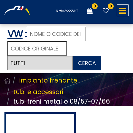
0
0
O
IL MIO ACCOUNT
VW
:
CERCA
impianto frenante
tubi e accessori
tubi freni metallo 08/57-07/66