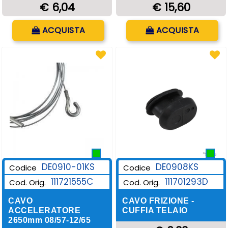
€ 6,04
€ 15,60
Quantità
Quantità
ACQUISTA
ACQUISTA
DE0910-01KS
DE0908KS
Codice
Codice
111721555C
111701293D
Cod. Orig.
Cod. Orig.
CAVO
CAVO FRIZIONE -
ACCELERATORE
CUFFIA TELAIO
2650mm 08/57-12/65