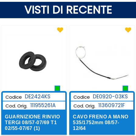
VISTI DI RECENTE
DE2424KS
DE0920-03KS
Codice
Codice
111955261A
113609721F
Cod. Orig.
Cod. Orig.
GUARNIZIONE RINVIO
CAVO FRENO A MANO
TERGI 08/57-07/69 T1
535/1752mm 08/57-
02/55-07/67 (1)
12/64