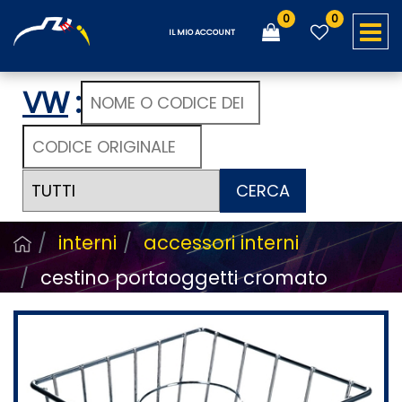
0
0
O
IL MIO ACCOUNT
VW
:
CERCA
interni
accessori interni
cestino portaoggetti cromato