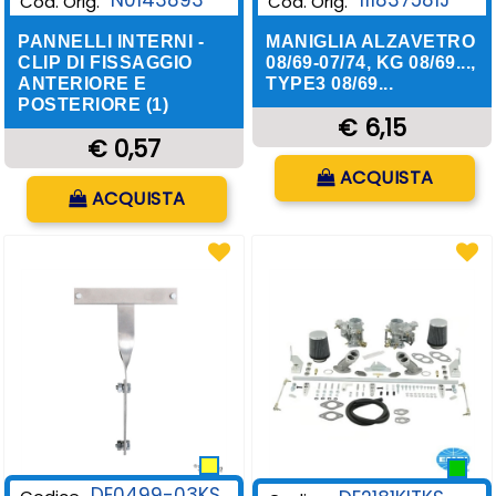
N0143893
111837581J
Cod. Orig.
Cod. Orig.
PANNELLI INTERNI -
MANIGLIA ALZAVETRO
CLIP DI FISSAGGIO
08/69-07/74, KG 08/69...,
ANTERIORE E
TYPE3 08/69...
POSTERIORE (1)
€ 6,15
€ 0,57
Quantità
ACQUISTA
Quantità
ACQUISTA
DE0499-03KS