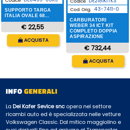
DE2181KITKS
Codice
Codice
43-7411-0
Cod. Orig.
SUPPORTO TARGA
ITALIA OVALE 68...
CARBURATORI
WEBER 34 ICT KIT
€ 22,55
COMPLETO DOPPIA
ASPIRAZIONE
Quantità
ACQUISTA
€ 732,44
Quantità
ACQUISTA
INFO
GENERALI
La
Dei Kafer Sevice snc
opera nel settore
ricambi auto ed è specializzata nelle vetture
Volkswagen Classic. Dal mitico maggiolino e
suoi derivati fino ad arrivare al Transporter