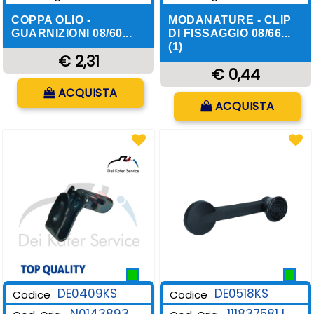
COPPA OLIO -
MODANATURE - CLIP
GUARNIZIONI 08/60...
DI FISSAGGIO 08/66...
(1)
€ 2,31
€ 0,44
Quantità
ACQUISTA
Quantità
ACQUISTA
DE0409KS
DE0518KS
Codice
Codice