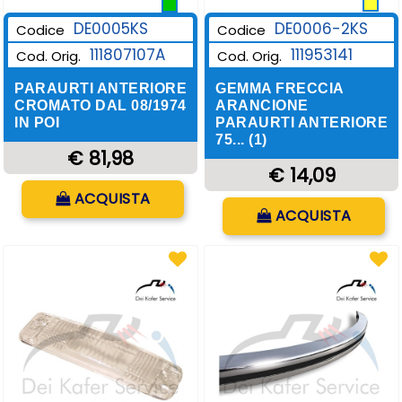
DE0006-2KS
DE0005KS
Codice
Codice
111953141
111807107A
Cod. Orig.
Cod. Orig.
GEMMA FRECCIA
PARAURTI ANTERIORE
ARANCIONE
CROMATO DAL 08/1974
PARAURTI ANTERIORE
IN POI
75... (1)
€ 81,98
€ 14,09
Quantità
ACQUISTA
Quantità
ACQUISTA