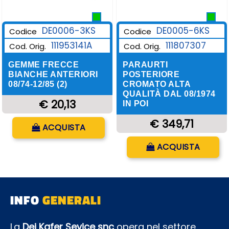
DE0006-3KS
DE0005-6KS
Codice
Codice
111953141A
111807307
Cod. Orig.
Cod. Orig.
GEMME FRECCE
PARAURTI
BIANCHE ANTERIORI
POSTERIORE
08/74-12/85 (2)
CROMATO ALTA
QUALITÀ DAL 08/1974
€ 20,13
IN POI
Quantità
€ 349,71
ACQUISTA
Quantità
ACQUISTA
INFO
GENERALI
La
Dei Kafer Sevice snc
opera nel settore