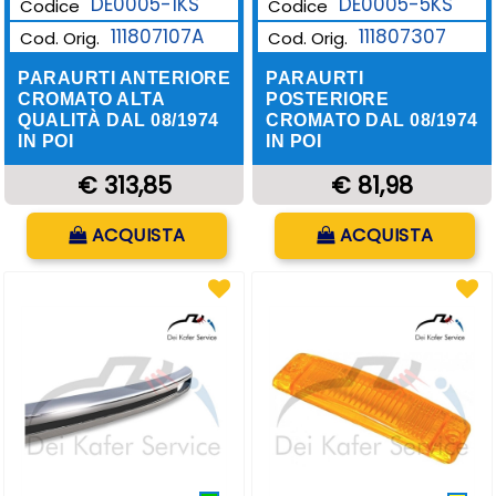
DE0005-1KS
DE0005-5KS
Codice
Codice
111807107A
111807307
Cod. Orig.
Cod. Orig.
PARAURTI ANTERIORE
PARAURTI
CROMATO ALTA
POSTERIORE
QUALITÀ DAL 08/1974
CROMATO DAL 08/1974
IN POI
IN POI
€ 313,85
€ 81,98
Quantità
Quantità
ACQUISTA
ACQUISTA