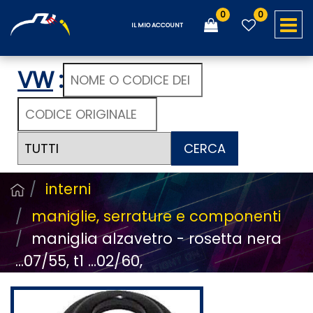
0
0
O
IL MIO ACCOUNT
VW
:
CERCA
interni
maniglie, serrature e componenti
maniglia alzavetro - rosetta nera
...07/55, t1 ...02/60,