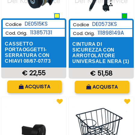
DE0515KS
DE0573KS
Codice
Codice
113857131
111898149A
Cod. Orig.
Cod. Orig.
CASSETTO
CINTURA DI
PORTAOGGETTI-
SICUREZZA CON
SERRATURA CON
ARROTOLATORE
CHIAVI 08/67-07/73
UNIVERSALE NERA (1)
€ 22,55
€ 51,58
Quantità
Quantità
ACQUISTA
ACQUISTA