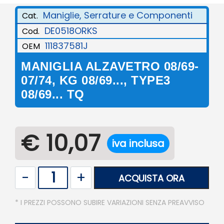
Maniglie, Serrature e Componenti
Cat.
DE0518ORKS
Cod.
111837581J
OEM
MANIGLIA ALZAVETRO 08/69-
07/74, KG 08/69..., TYPE3
08/69... TQ
€ 10,07
iva inclusa
Quantità
ACQUISTA ORA
* I PREZZI POSSONO SUBIRE VARIAZIONI SENZA PREAVVISO