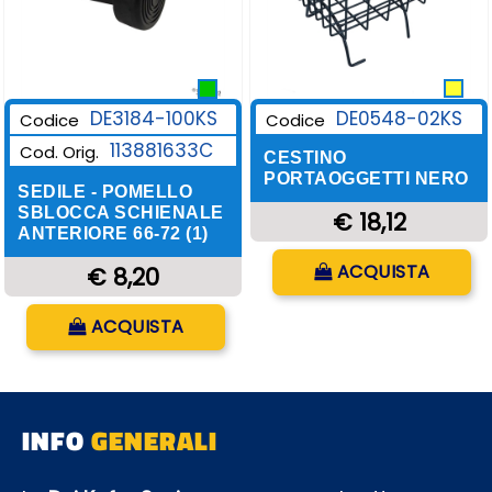
DE0548-02KS
DE3184-100KS
Codice
Codice
113881633C
Cod. Orig.
CESTINO
PORTAOGGETTI NERO
SEDILE - POMELLO
SBLOCCA SCHIENALE
€ 18,12
ANTERIORE 66-72 (1)
Quantità
ACQUISTA
€ 8,20
Quantità
ACQUISTA
INFO
GENERALI