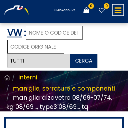
0
0
O
IL MIO ACCOUNT
VW
:
CERCA
interni
maniglie, serrature e componenti
maniglia alzavetro 08/69-07/74,
kg 08/69..., type3 08/69... tq