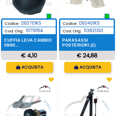
DE0701KS
DE0401KS
Codice
Codice
111711115A
113821301
Cod. Orig.
Cod. Orig.
CUFFIA LEVA CAMBIO
PARASASSI
08/60...
POSTERIORI (2)
€ 4,10
€ 24,88
Quantità
Quantità
ACQUISTA
ACQUISTA