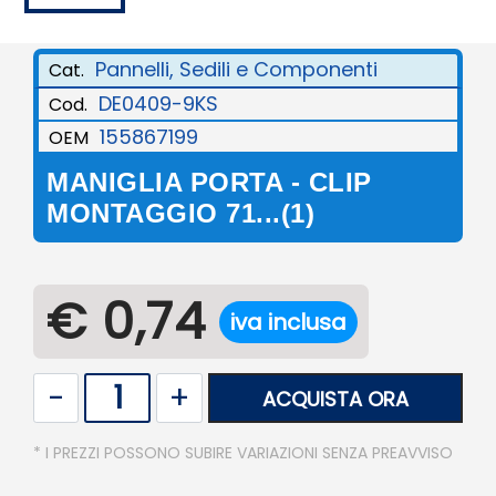
Pannelli, Sedili e Componenti
Cat.
DE0409-9KS
Cod.
155867199
OEM
MANIGLIA PORTA - CLIP
MONTAGGIO 71...(1)
€ 0,74
iva inclusa
Quantità
ACQUISTA ORA
* I PREZZI POSSONO SUBIRE VARIAZIONI SENZA PREAVVISO