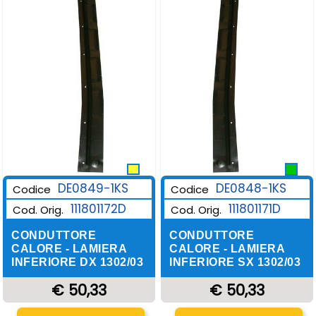
DE0849-1KS
DE0848-1KS
Codice
Codice
111801172D
111801171D
Cod. Orig.
Cod. Orig.
CONDUTTORE
CONDUTTORE
CALORE - LAMIERA
CALORE - LAMIERA
INFERIORE DX 1302/03
INFERIORE SX 1302/03
€ 50,33
€ 50,33
Quantità
Quantità