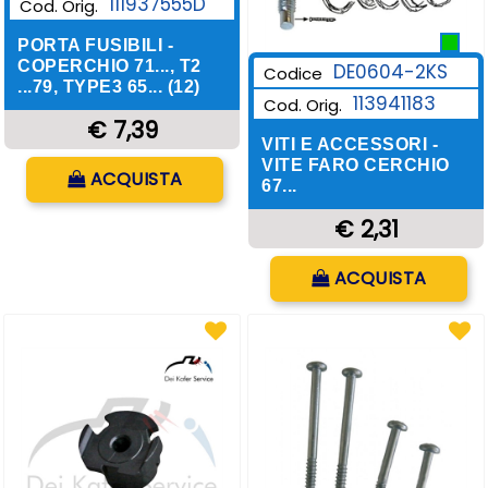
111937555D
Cod. Orig.
PORTA FUSIBILI -
COPERCHIO 71..., T2
DE0604-2KS
Codice
...79, TYPE3 65... (12)
113941183
Cod. Orig.
€ 7,39
VITI E ACCESSORI -
Quantità
VITE FARO CERCHIO
ACQUISTA
67...
€ 2,31
Quantità
ACQUISTA