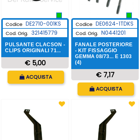
DE2710-001KS
DE0624-1TDKS
Codice
Codice
321415779
N0441201
Cod. Orig.
Cod. Orig.
PULSANTE CLACSON -
FANALE POSTERIORE
CLIPS ORIGINALI 71...
- KIT FISSAGGIO
GEMMA 08/73... E 1303
€ 5,00
(4)
Quantità
€ 7,17
ACQUISTA
Quantità
ACQUISTA