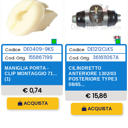
DE0409-9KS
DE1212CLKS
Codice
Codice
155867199
361611067A
Cod. Orig.
Cod. Orig.
MANIGLIA PORTA -
CILINDRETTO
CLIP MONTAGGIO 71...
ANTERIORE 1302/03
(1)
POSTERIORE TYPE3
08/65...
€ 0,74
€ 15,86
Quantità
ACQUISTA
Quantità
ACQUISTA