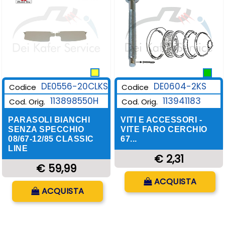
DE0556-20CLKS
DE0604-2KS
Codice
Codice
113898550H
113941183
Cod. Orig.
Cod. Orig.
PARASOLI BIANCHI
VITI E ACCESSORI -
SENZA SPECCHIO
VITE FARO CERCHIO
08/67-12/85 CLASSIC
67...
LINE
€ 2,31
€ 59,99
Quantità
ACQUISTA
Quantità
ACQUISTA