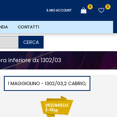
0
0
IL MIO ACCOUNT
ENDA
CONTATTI
CERCA
ra inferiore dx 1302/03
1 MAGGIOLINO - 1302/03,2 CABRIO,