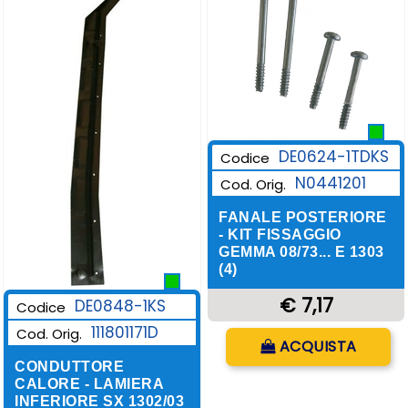
DE0624-1TDKS
Codice
N0441201
Cod. Orig.
FANALE POSTERIORE
- KIT FISSAGGIO
GEMMA 08/73... E 1303
(4)
€ 7,17
DE0848-1KS
Codice
111801171D
Cod. Orig.
Quantità
ACQUISTA
CONDUTTORE
CALORE - LAMIERA
INFERIORE SX 1302/03