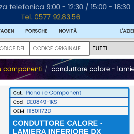
za telefonica 9:00 - 12:30 / 15:00 - 18:30
Tel. 0577 92.83.56
WAGEN
PORSCHE
NOVITÀ
L'AZI
 e componenti
conduttore calore - lamie
Pianali e Componenti
Cat.
DE0849-1KS
Cod.
111801172D
OEM
CONDUTTORE CALORE -
LAMIERA INFERIORE DX