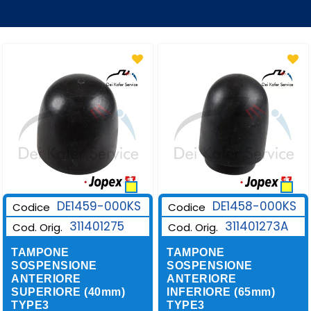
DE1459-000KS
DE1458-000KS
Codice
Codice
311401275
311401273A
Cod. Orig.
Cod. Orig.
TAMPONE
TAMPONE
SOSPENSIONE
SOSPENSIONE
ANTERIORE
ANTERIORE
SUPERIORE (40mm)
INFERIORE (65mm)
TYPE3
TYPE3