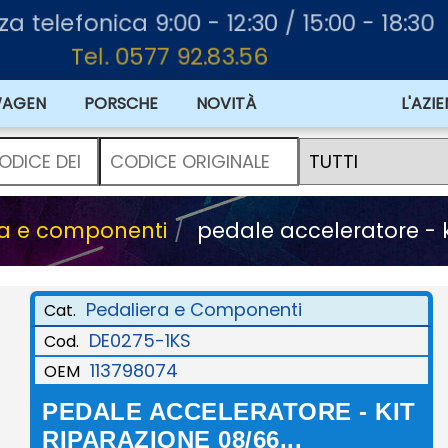
za telefonica 9:00 - 12:30 / 15:00 - 18:30
Tel. 0577 92.83.56
WAGEN
PORSCHE
NOVITÀ
L'AZI
ra e componenti
pedale acceleratore - ki
Pedaliera e Componenti
Cat.
DE0275-1KS
Cod.
113798074
OEM
PEDALE ACCELERATORE - KIT
RIPARAZIONE 08/66...