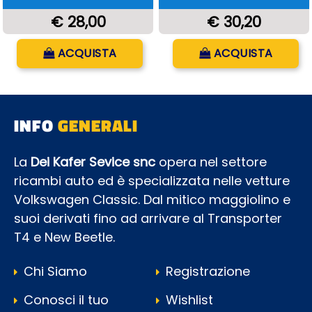
€ 28,00
€ 30,20
Quantità
Quantità
ACQUISTA
ACQUISTA
INFO
GENERALI
La
Dei Kafer Sevice snc
opera nel settore
ricambi auto ed è specializzata nelle vetture
Volkswagen Classic. Dal mitico maggiolino e
suoi derivati fino ad arrivare al Transporter
T4 e New Beetle.
Chi Siamo
Registrazione
Conosci il tuo
Wishlist