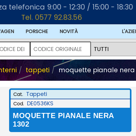
nza telefonica 9:00 - 12:30 / 15:00 - 18:30
Tel. 0577 92.83.56
WAGEN
PORSCHE
NOVITÀ
OFFERTE
L'AZI
nterni
tappeti
moquette pianale nera 
Tappeti
Cat.
DE0536KS
Cod.
MOQUETTE PIANALE NERA
1302