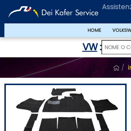
Assiste
HOME
VOLKS
VW
:
i