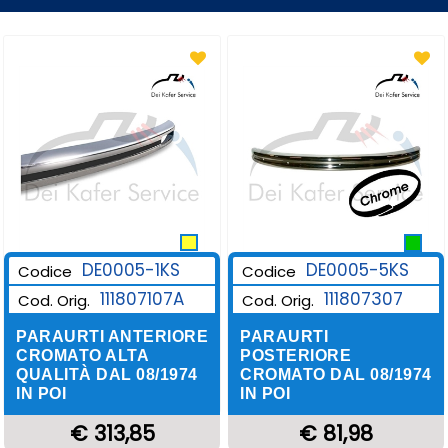
DE0005-1KS
DE0005-5KS
Codice
Codice
111807107A
111807307
Cod. Orig.
Cod. Orig.
PARAURTI ANTERIORE
PARAURTI
CROMATO ALTA
POSTERIORE
QUALITÀ DAL 08/1974
CROMATO DAL 08/1974
IN POI
IN POI
€ 313,85
€ 81,98