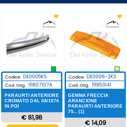
DE0006-2KS
DE0005KS
Codice
Codice
111953141
111807107A
Cod. Orig.
Cod. Orig.
GEMMA FRECCIA
PARAURTI ANTERIORE
ARANCIONE
CROMATO DAL 08/1974
PARAURTI ANTERIORE
IN POI
75... (1)
€ 81,98
€ 14,09
Quantità