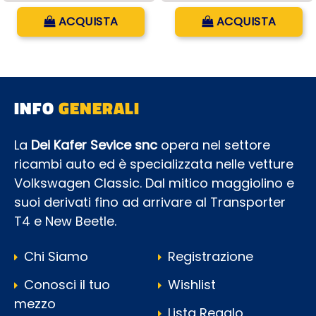
Quantità
Quantità
ACQUISTA
ACQUISTA
INFO
GENERALI
La
Dei Kafer Sevice snc
opera nel settore
ricambi auto ed è specializzata nelle vetture
Volkswagen Classic. Dal mitico maggiolino e
suoi derivati fino ad arrivare al Transporter
T4 e New Beetle.
Chi Siamo
Registrazione
Conosci il tuo
Wishlist
mezzo
Lista Regalo