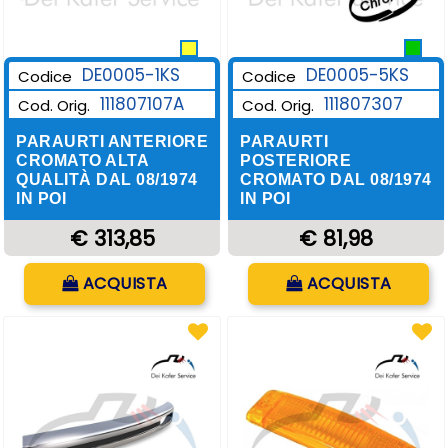
DE0005-1KS
DE0005-5KS
Codice
Codice
111807107A
111807307
Cod. Orig.
Cod. Orig.
PARAURTI ANTERIORE
PARAURTI
CROMATO ALTA
POSTERIORE
QUALITÀ DAL 08/1974
CROMATO DAL 08/1974
IN POI
IN POI
€ 313,85
€ 81,98
Quantità
Quantità
ACQUISTA
ACQUISTA