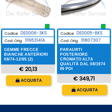
DE0006-3KS
DE0005-6KS
Codice
Codice
111953141A
111807307
Cod. Orig.
Cod. Orig.
GEMME FRECCE
PARAURTI
BIANCHE ANTERIORI
POSTERIORE
08/74-12/85 (2)
CROMATO ALTA
QUALITÀ DAL 08/1974
€ 20,13
IN POI
Quantità
€ 349,71
ACQUISTA
Quantità
ACQUISTA