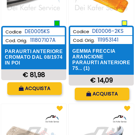
DE0006-2KS
DE0005KS
Codice
Codice
111953141
111807107A
Cod. Orig.
Cod. Orig.
GEMMA FRECCIA
PARAURTI ANTERIORE
ARANCIONE
CROMATO DAL 08/1974
PARAURTI ANTERIORE
IN POI
75... (1)
€ 81,98
€ 14,09
Quantità
ACQUISTA
Quantità
ACQUISTA