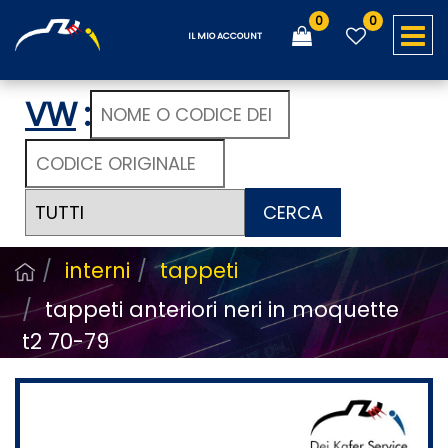
0
0
O
IL MIO ACCOUNT
VW
:
CERCA
interni
tappeti
tappeti anteriori neri in moquette
t2 70-79