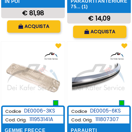
PARAURTI ANTERIORE
IN POI
75... (1)
€ 81,98
€ 14,09
Quantità
ACQUISTA
Quantità
ACQUISTA
DE0006-3KS
DE0005-6KS
Codice
Codice
111953141A
111807307
Cod. Orig.
Cod. Orig.
GEMME FRECCE
PARAURTI