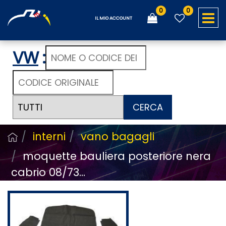
0
0
O
IL MIO ACCOUNT
VW
:
CERCA
interni
vano bagagli
moquette bauliera posteriore nera
cabrio 08/73...