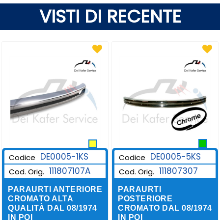
VISTI DI RECENTE
DE0005-1KS
DE0005-5KS
Codice
Codice
111807107A
111807307
Cod. Orig.
Cod. Orig.
PARAURTI ANTERIORE
PARAURTI
CROMATO ALTA
POSTERIORE
QUALITÀ DAL 08/1974
CROMATO DAL 08/1974
IN POI
IN POI