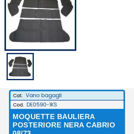
Vano bagagli
Cat.
DE0590-1KS
Cod.
MOQUETTE BAULIERA
POSTERIORE NERA CABRIO
08/73...