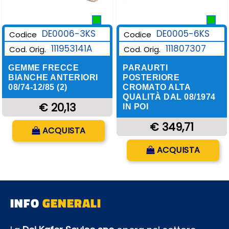
DE0006-3KS
DE0005-6KS
Codice
Codice
111953141A
111807307
Cod. Orig.
Cod. Orig.
GEMME FRECCE
PARAURTI
BIANCHE ANTERIORI
POSTERIORE
08/74-12/85 (2)
CROMATO ALTA
QUALITÀ DAL 08/1974
€ 20,13
IN POI
Quantità
€ 349,71
ACQUISTA
Quantità
ACQUISTA
INFO
GENERALI