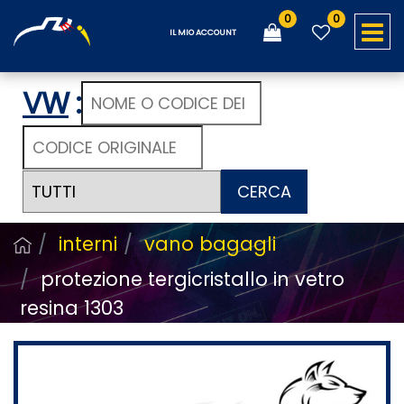
0
0
O
IL MIO ACCOUNT
VW
:
CERCA
interni
vano bagagli
protezione tergicristallo in vetro
resina 1303