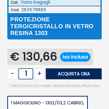
Vano bagagli
Cat.
DE0571REKS
Cod.
PROTEZIONE
TERGICRISTALLO IN VETRO
RESINA 1303
€ 130,66
iva inclusa
Quantità
ACQUISTA ORA
* I PREZZI POSSONO SUBIRE VARIAZIONI SENZA PREAVVISO
1 MAGGIOLINO - 1302/03,2 CABRIO,