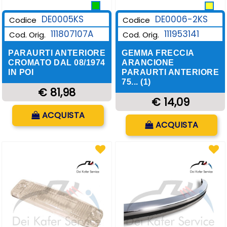
DE0006-2KS
DE0005KS
Codice
Codice
111953141
111807107A
Cod. Orig.
Cod. Orig.
GEMMA FRECCIA
PARAURTI ANTERIORE
ARANCIONE
CROMATO DAL 08/1974
PARAURTI ANTERIORE
IN POI
75... (1)
€ 81,98
€ 14,09
Quantità
ACQUISTA
Quantità
ACQUISTA