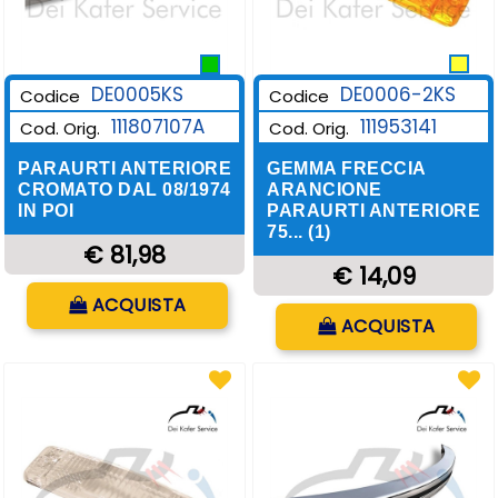
DE0006-2KS
DE0005KS
Codice
Codice
111953141
111807107A
Cod. Orig.
Cod. Orig.
GEMMA FRECCIA
PARAURTI ANTERIORE
ARANCIONE
CROMATO DAL 08/1974
PARAURTI ANTERIORE
IN POI
75... (1)
€ 81,98
€ 14,09
Quantità
ACQUISTA
Quantità
ACQUISTA