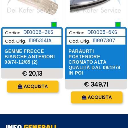
DE0006-3KS
DE0005-6KS
Codice
Codice
111953141A
111807307
Cod. Orig.
Cod. Orig.
GEMME FRECCE
PARAURTI
BIANCHE ANTERIORI
POSTERIORE
08/74-12/85 (2)
CROMATO ALTA
QUALITÀ DAL 08/1974
€ 20,13
IN POI
Quantità
€ 349,71
ACQUISTA
Quantità
ACQUISTA
INFO
GENERALI