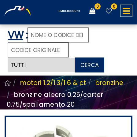
0
0
O
IL MIO ACCOUNT
VW
:
CERCA
motori 1.2/1.3/1.6 & ct
bronzine
bronzine albero 0.25/carter
0.75/spallamento 20