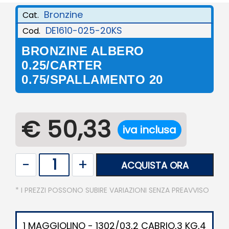
Bronzine
Cat.
DE1610-025-20KS
Cod.
BRONZINE ALBERO
0.25/CARTER
0.75/SPALLAMENTO 20
€ 50,33
iva inclusa
Quantità
ACQUISTA ORA
* I PREZZI POSSONO SUBIRE VARIAZIONI SENZA PREAVVISO
1 MAGGIOLINO - 1302/03,2 CABRIO,3 KG,4