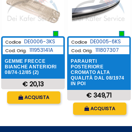
DE0006-3KS
DE0005-6KS
Codice
Codice
111953141A
111807307
Cod. Orig.
Cod. Orig.
GEMME FRECCE
PARAURTI
BIANCHE ANTERIORI
POSTERIORE
08/74-12/85 (2)
CROMATO ALTA
QUALITÀ DAL 08/1974
€ 20,13
IN POI
Quantità
€ 349,71
ACQUISTA
Quantità
ACQUISTA