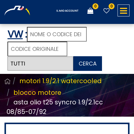
0
0
O
IL MIO ACCOUNT
VW
:
CERCA
motori 1.9/2.1 watercooled
blocco motore
asta olio t25 syncro 1.9/2.1cc
08/85-07/92