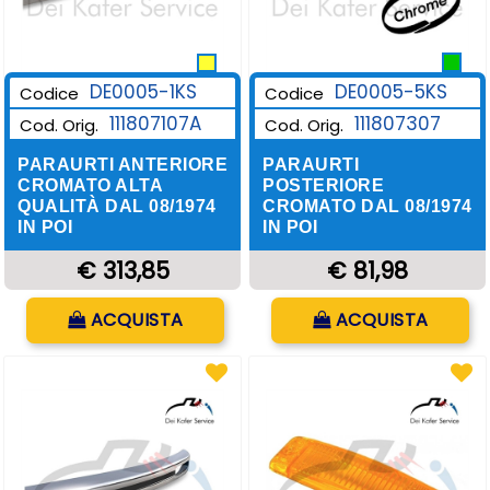
DE0005-1KS
DE0005-5KS
Codice
Codice
111807107A
111807307
Cod. Orig.
Cod. Orig.
PARAURTI ANTERIORE
PARAURTI
CROMATO ALTA
POSTERIORE
QUALITÀ DAL 08/1974
CROMATO DAL 08/1974
IN POI
IN POI
€ 313,85
€ 81,98
Quantità
Quantità
ACQUISTA
ACQUISTA