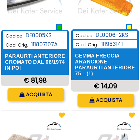
DE0006-2KS
DE0005KS
Codice
Codice
111953141
111807107A
Cod. Orig.
Cod. Orig.
GEMMA FRECCIA
PARAURTI ANTERIORE
ARANCIONE
CROMATO DAL 08/1974
PARAURTI ANTERIORE
IN POI
75... (1)
€ 81,98
€ 14,09
Quantità
ACQUISTA
Quantità
ACQUISTA