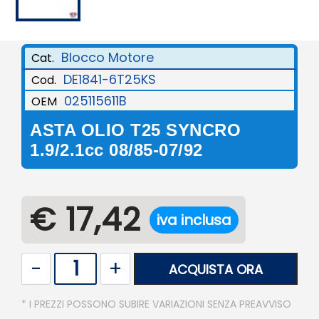
Blocco Motore
Cat.
DE1841-6T25KS
Cod.
025115611B
OEM
ASTA OLIO T25 SYNCRO
1.9/2.1cc 08/85-07/92
€ 17,42
iva inclusa
Quantità
ACQUISTA ORA
* I PREZZI POSSONO SUBIRE VARIAZIONI SENZA PREAVVISO