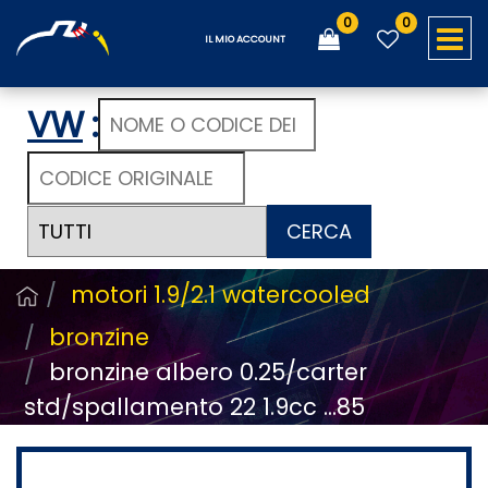
0
0
O
IL MIO ACCOUNT
VW
:
CERCA
motori 1.9/2.1 watercooled
bronzine
bronzine albero 0.25/carter
std/spallamento 22 1.9cc ...85