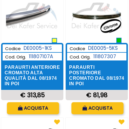
DE0005-1KS
DE0005-5KS
Codice
Codice
111807107A
111807307
Cod. Orig.
Cod. Orig.
PARAURTI ANTERIORE
PARAURTI
CROMATO ALTA
POSTERIORE
QUALITÀ DAL 08/1974
CROMATO DAL 08/1974
IN POI
IN POI
€ 313,85
€ 81,98
Quantità
Quantità
ACQUISTA
ACQUISTA