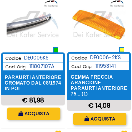
DE0006-2KS
DE0005KS
Codice
Codice
111953141
111807107A
Cod. Orig.
Cod. Orig.
GEMMA FRECCIA
PARAURTI ANTERIORE
ARANCIONE
CROMATO DAL 08/1974
PARAURTI ANTERIORE
IN POI
75... (1)
€ 81,98
€ 14,09
Quantità
ACQUISTA
Quantità
ACQUISTA