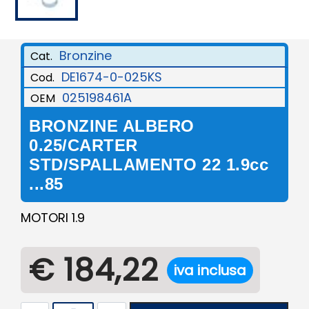
Bronzine
Cat.
DE1674-0-025KS
Cod.
025198461A
OEM
BRONZINE ALBERO
0.25/CARTER
STD/SPALLAMENTO 22 1.9cc
...85
MOTORI 1.9
€ 184,22
iva inclusa
Quantità