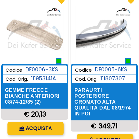
DE0006-3KS
DE0005-6KS
Codice
Codice
111953141A
111807307
Cod. Orig.
Cod. Orig.
GEMME FRECCE
PARAURTI
BIANCHE ANTERIORI
POSTERIORE
08/74-12/85 (2)
CROMATO ALTA
QUALITÀ DAL 08/1974
€ 20,13
IN POI
Quantità
€ 349,71
ACQUISTA
Quantità