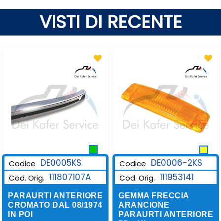
VISTI DI RECENTE
DE0006-2KS
DE0005KS
Codice
Codice
111953141
111807107A
Cod. Orig.
Cod. Orig.
GEMMA FRECCIA
PARAURTI ANTERIORE
ARANCIONE
CROMATO DAL 08/1974
PARAURTI ANTERIORE
IN POI