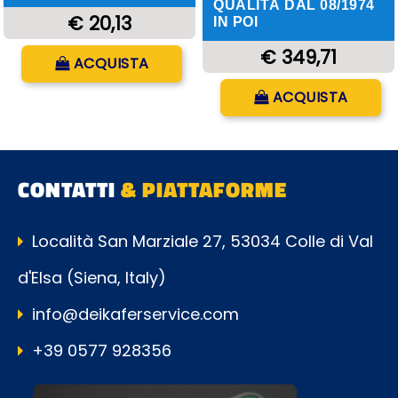
QUALITÀ DAL 08/1974
€ 20,13
IN POI
Quantità
€ 349,71
ACQUISTA
Quantità
ACQUISTA
CONTATTI
& PIATTAFORME
Località San Marziale 27, 53034 Colle di Val
d'Elsa (Siena, Italy)
info@deikaferservice.com
+39 0577 928356