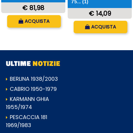
75... (1)
€ 81,98
€ 14,09
Quantità
ACQUISTA
Quantità
ACQUISTA
ULTIME
NOTIZIE
BERLINA 1938/2003
CABRIO 1950-1979
KARMANN GHIA
1955/1974
PESCACCIA 181
1969/1983