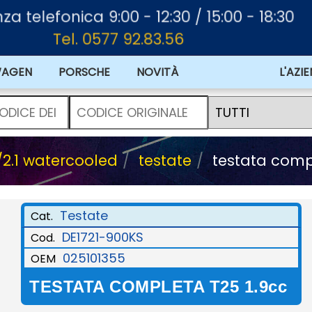
a telefonica 9:00 - 12:30 / 15:00 - 18:30
Tel. 0577 92.83.56
WAGEN
PORSCHE
NOVITÀ
L'AZI
/2.1 watercooled
testate
testata compl
Testate
Cat.
DE1721-900KS
Cod.
025101355
OEM
TESTATA COMPLETA T25 1.9cc