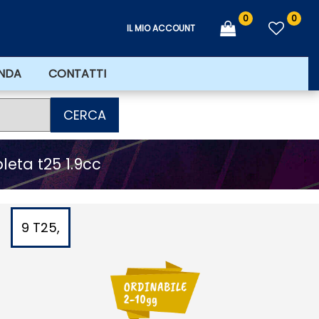
0
0
IL MIO ACCOUNT
ENDA
CONTATTI
CERCA
eta t25 1.9cc
9 T25,