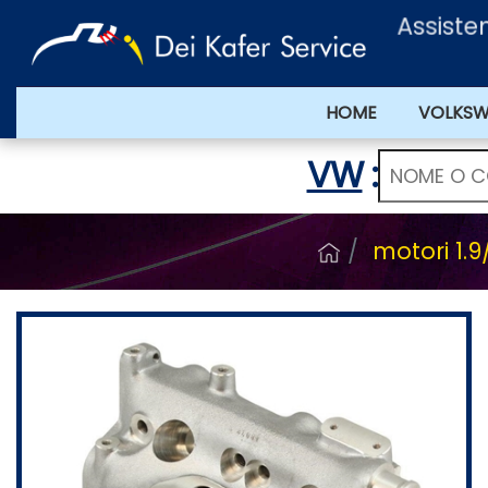
Assistenz
HOME
VOLKS
VW
:
motori 1.9