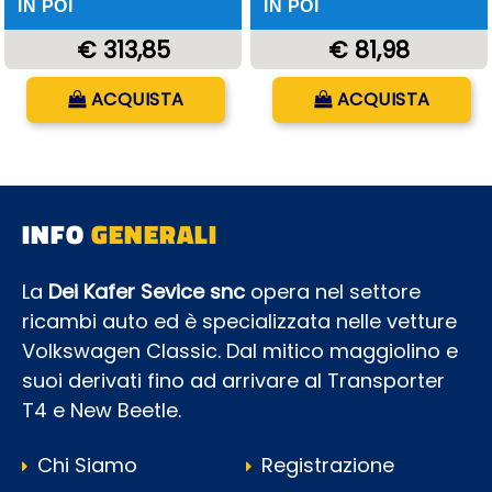
IN POI
IN POI
€ 313,85
€ 81,98
Quantità
Quantità
ACQUISTA
ACQUISTA
INFO
GENERALI
La
Dei Kafer Sevice snc
opera nel settore
ricambi auto ed è specializzata nelle vetture
Volkswagen Classic. Dal mitico maggiolino e
suoi derivati fino ad arrivare al Transporter
T4 e New Beetle.
Chi Siamo
Registrazione