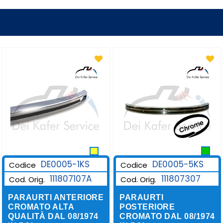
DE0005-1KS
DE0005-5KS
Codice
Codice
111807107A
111807307
Cod. Orig.
Cod. Orig.
PARAURTI ANTERIORE
PARAURTI
CROMATO ALTA
POSTERIORE
QUALITÀ DAL 08/1974
CROMATO DAL 08/1974