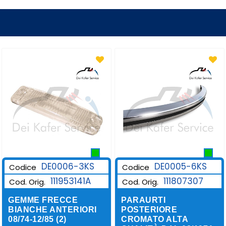
DE0006-3KS
DE0005-6KS
Codice
Codice
111953141A
111807307
Cod. Orig.
Cod. Orig.
GEMME FRECCE
PARAURTI
BIANCHE ANTERIORI
POSTERIORE
08/74-12/85 (2)
CROMATO ALTA