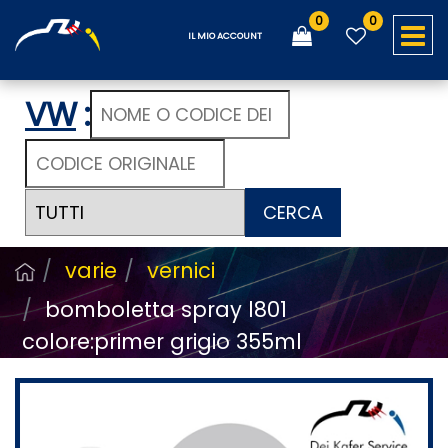
0
0
O
IL MIO ACCOUNT
VW
:
CERCA
varie
vernici
bomboletta spray l801
colore:primer grigio 355ml