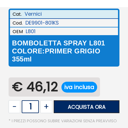
Vernici
Cat.
DE9901-801KS
Cod.
L801
OEM
BOMBOLETTA SPRAY L801
COLORE:PRIMER GRIGIO
355ml
€ 46,12
iva inclusa
Quantità
ACQUISTA ORA
* I PREZZI POSSONO SUBIRE VARIAZIONI SENZA PREAVVISO