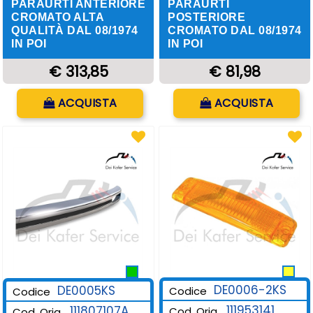
PARAURTI ANTERIORE
PARAURTI
CROMATO ALTA
POSTERIORE
QUALITÀ DAL 08/1974
CROMATO DAL 08/1974
IN POI
IN POI
€ 313,85
€ 81,98
Quantità
Quantità
ACQUISTA
ACQUISTA
DE0006-2KS
DE0005KS
Codice
Codice
111953141
111807107A
Cod. Orig.
Cod. Orig.