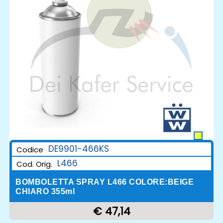
DE9901-466KS
Codice
L466
Cod. Orig.
BOMBOLETTA SPRAY L466 COLORE:BEIGE
CHIARO 355ml
€ 47,14