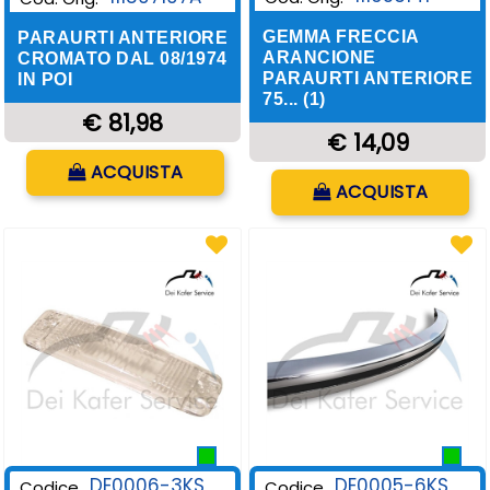
GEMMA FRECCIA
PARAURTI ANTERIORE
ARANCIONE
CROMATO DAL 08/1974
PARAURTI ANTERIORE
IN POI
75... (1)
€ 81,98
€ 14,09
Quantità
ACQUISTA
Quantità
ACQUISTA
DE0006-3KS
DE0005-6KS
Codice
Codice