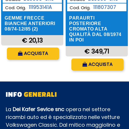
111953141A
111807307
Cod. Orig.
Cod. Orig.
GEMME FRECCE
PARAURTI
BIANCHE ANTERIORI
POSTERIORE
08/74-12/85 (2)
CROMATO ALTA
QUALITÀ DAL 08/1974
€ 20,13
IN POI
Quantità
€ 349,71
ACQUISTA
Quantità
ACQUISTA
INFO
GENERALI
La
Dei Kafer Sevice snc
opera nel settore
ricambi auto ed è specializzata nelle vetture
Volkswagen Classic. Dal mitico maggiolino e