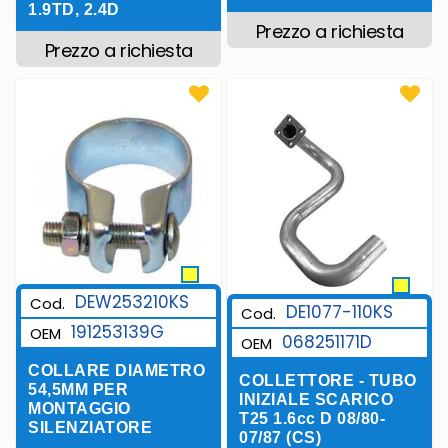
1.9TD, 2.4D
Prezzo a richiesta
Prezzo a richiesta
DEW253210KS
Cod.
DE1077-110KS
Cod.
191253139G
OEM
068251171D
OEM
COLLARE DIAMETRO
COLLETTORE - TUBO
54,5MM PER
INIZIALE SCARICO
MONTAGGIO
T25 1.6cc D 08/80-
SILENZIATORE
07/87 (CS)