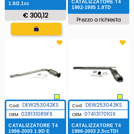
CATALIZZATORE T4
1.9/2.1cc
1992-1995 1.9TD
€ 300,12
Prezzo a richiesta
Quantità
DEW253042KS
DEW253043KS
Cod.
Cod.
028131089FX
074131701GX
OEM
OEM
CATALIZZATORE T4
CATALIZZATORE T4
1996-2003 1.9D E
1996-2003 2.5ccTDI