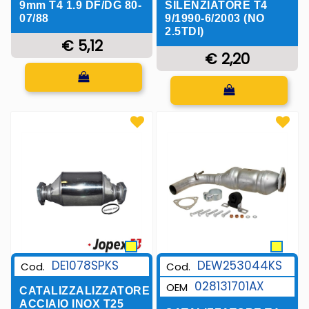
SILENZIATORE T4
9mm T4 1.9 DF/DG 80-
9/1990-6/2003 (NO
07/88
2.5TDI)
€ 5,12
€ 2,20
Quantità
Quantità
DE1078SPKS
DEW253044KS
Cod.
Cod.
028131701AX
OEM
CATALIZZALIZZATORE
ACCIAIO INOX T25