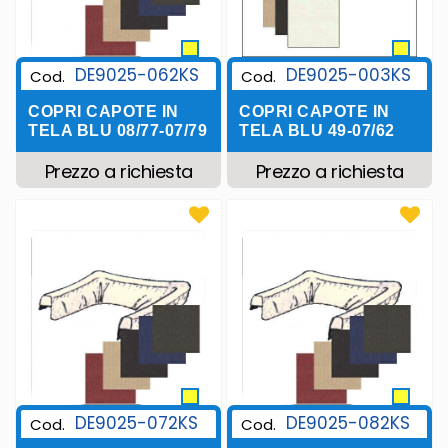
DE9025-062KS
DE9025-003KS
Cod.
Cod.
COPRI CAPOTE IN
COPRI CAPOTE IN
TELA BLU 08/77-07/79
TELA BLU 49-07/62
Prezzo a richiesta
Prezzo a richiesta
DE9025-072KS
DE9025-082KS
Cod.
Cod.