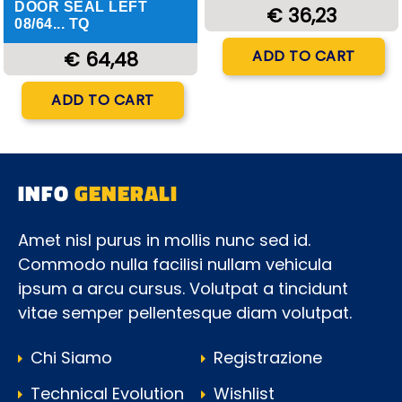
DOOR SEAL LEFT
€ 36,23
08/64... TQ
Quantity
ADD TO CART
€ 64,48
Quantity
ADD TO CART
INFO
GENERALI
Amet nisl purus in mollis nunc sed id.
Commodo nulla facilisi nullam vehicula
ipsum a arcu cursus. Volutpat a tincidunt
vitae semper pellentesque diam volutpat.
Chi Siamo
Registrazione
Technical Evolution
Wishlist