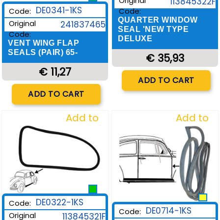
Original
113845322F
DE0341-1KS
Code:
Code:
QUARTER WINDOW
Original
241837465
SEAL 'NEW TYPE
Code:
DELUXE
VENT WING FLAP
SEALS (PAIR) 65-
€ 35,93
€ 11,27
Quantity
ADD TO CART
Quantity
ADD TO CART
Add to
Add to
Wishlist
Wishlist
DE0322-1KS
Code:
DE0714-1KS
Code:
Original
113845321F