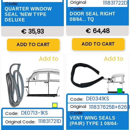
Original
111831722D
Code:
Code:
QUARTER WINDOW
DOOR SEAL RIGHT
SEAL 'NEW TYPE
08/64... TQ
DELUXE
€ 64,48
€ 35,93
Quantity
Quantity
ADD TO CART
ADD TO CART
Add to
Add to
Wishlist
Wishlist
DE0341KS
Code:
Original
111837625B+626B
DE0713-1KS
Code:
Code:
VENT WING SEALS
111831721D
Original Code:
(PAIR) TYPE 1 08/64-