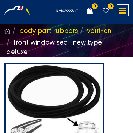
0
0
O
IL MIO ACCOUNT
body part rubbers
vetri-en
front window seal 'new type
deluxe'