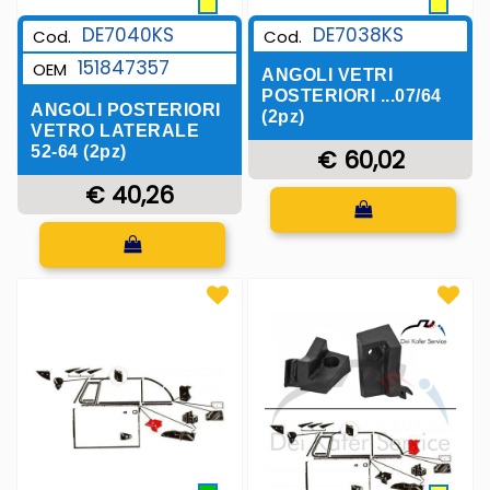
DE7040KS
DE7038KS
Cod.
Cod.
151847357
OEM
ANGOLI VETRI
POSTERIORI ...07/64
ANGOLI POSTERIORI
(2pz)
VETRO LATERALE
52-64 (2pz)
€ 60,02
€ 40,26
Quantità
Quantità