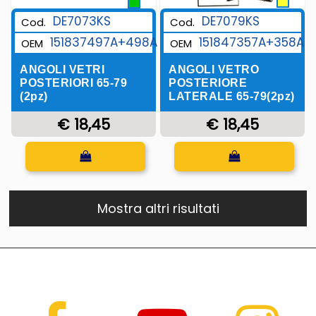
DE7079KS
DE7073KS
Cod.
Cod.
151847357A+358A
151837497A+498A
OEM
OEM
ANGOLI VETRO
ANGOLI VETRI
POSTERIORE
POSTERIORI 65-79
LATERALE 65-79(2pz)
(2pz)
€ 18,45
€ 18,45
Quantità
Quantità
Mostra altri risultati