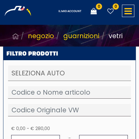
0
0
O
IL MIO ACCOUNT
negozio
guarnizioni
vetri
FILTRO PRODOTTI
€ 0,00 - € 280,00
Prezzo minimo
Prezzo massimo
-