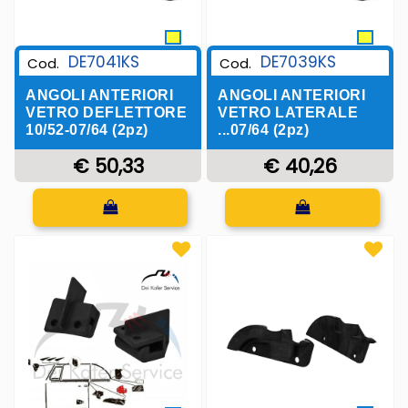
DE7041KS
DE7039KS
Cod.
Cod.
ANGOLI ANTERIORI
ANGOLI ANTERIORI
VETRO DEFLETTORE
VETRO LATERALE
10/52-07/64 (2pz)
...07/64 (2pz)
€ 50,33
€ 40,26
Quantità
Quantità