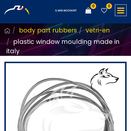
0
0
O
IL MIO ACCOUNT
body part rubbers
vetri-en
plastic window moulding made in
italy