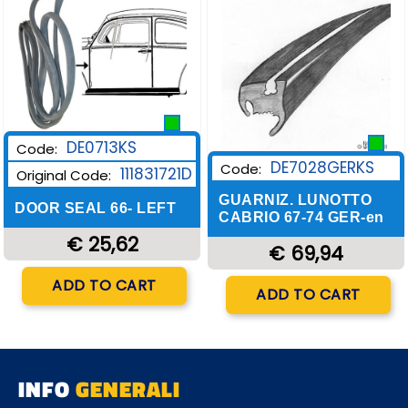
Wishlist
Wishlist
DE0713KS
Code:
DE7028GERKS
Code:
111831721D
Original Code:
GUARNIZ. LUNOTTO
DOOR SEAL 66- LEFT
CABRIO 67-74 GER-en
€ 25,62
€ 69,94
Quantity
ADD TO CART
Quantity
ADD TO CART
INFO
GENERALI