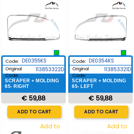
Wishlist
Wishlist
DE0355KS
DE0354KS
Code:
Code:
Original
Original
113853322D
113853321D
Code:
Code:
SCRAPER + MOLDING
SCRAPER + MOLDING
65- RIGHT
65- LEFT
€ 59,88
€ 59,88
Quantity
Quantity
ADD TO CART
ADD TO CART
Add to
Add to