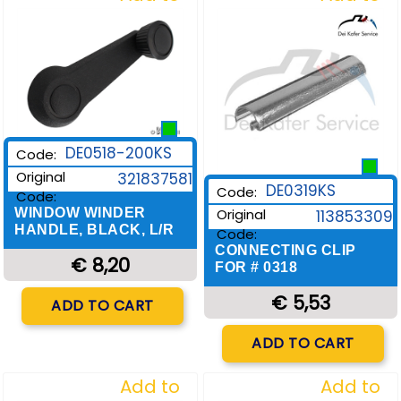
Wishlist
Wishlist
DE0518-200KS
Code:
Original
321837581
DE0319KS
Code:
Code:
Original
WINDOW WINDER
113853309
HANDLE, BLACK, L/R
Code:
CONNECTING CLIP
€ 8,20
FOR # 0318
Quantity
€ 5,53
ADD TO CART
Quantity
ADD TO CART
Add to
Add to