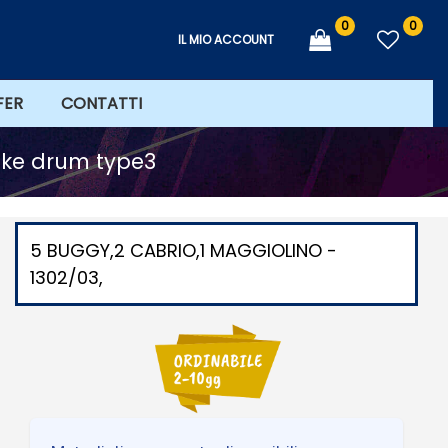
0
0
IL MIO ACCOUNT
FER
CONTATTI
ake drum type3
5 BUGGY,2 CABRIO,1 MAGGIOLINO -
1302/03,