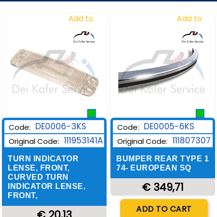
Add to
Add to
Wishlist
Wishlist
DE0006-3KS
DE0005-6KS
Code:
Code:
111953141A
111807307
Original Code:
Original Code:
TURN INDICATOR
BUMPER REAR TYPE 1
LENSE, FRONT,
74- EUROPEAN SQ
CURVED TURN
€ 349,71
INDICATOR LENSE,
FRONT,
Quantity
ADD TO CART
€ 20,13