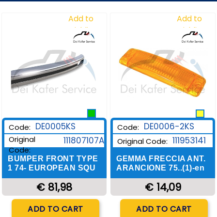
Add to
Add to
Wishlist
Wishlist
DE0006-2KS
DE0005KS
Code:
Code:
Original
111953141
111807107A
Original Code:
Code:
GEMMA FRECCIA ANT.
BUMPER FRONT TYPE
ARANCIONE 75..(1)-en
1 74- EUROPEAN SQU
€ 14,09
€ 81,98
Quantity
Quantity
ADD TO CART
ADD TO CART