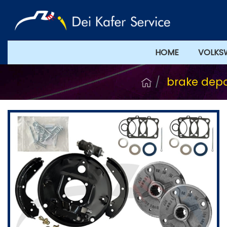
HOME
VOLKS
brake dep