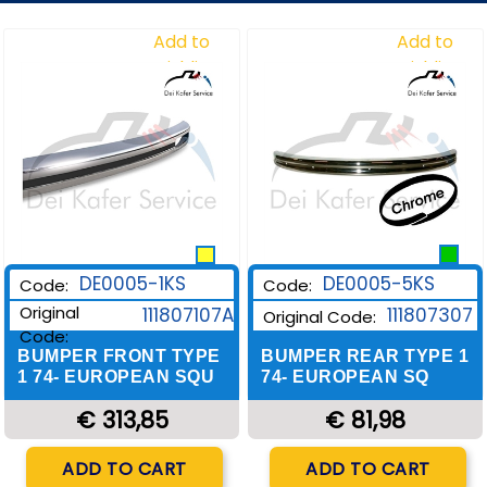
Add to
Add to
Wishlist
Wishlist
DE0005-1KS
DE0005-5KS
Code:
Code:
Original
111807107A
111807307
Original Code:
Code:
BUMPER FRONT TYPE
BUMPER REAR TYPE 1
1 74- EUROPEAN SQU
74- EUROPEAN SQ
€ 313,85
€ 81,98
Quantity
Quantity
ADD TO CART
ADD TO CART