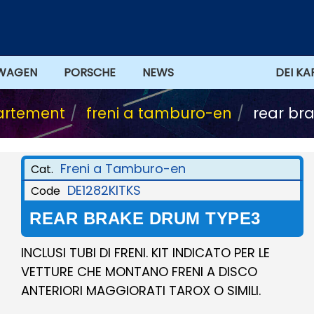
WAGEN
PORSCHE
NEWS
DEI KA
artement
freni a tamburo-en
rear br
Freni a Tamburo-en
Cat.
DE1282KITKS
Code
REAR BRAKE DRUM TYPE3
INCLUSI TUBI DI FRENI. KIT INDICATO PER LE
VETTURE CHE MONTANO FRENI A DISCO
ANTERIORI MAGGIORATI TAROX O SIMILI.