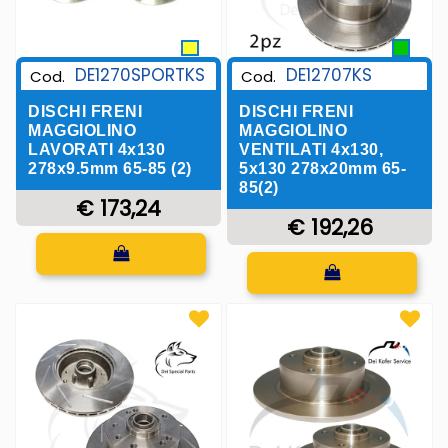
DE1270SPORTKS
DE12707KS
Cod.
Cod.
DISCHI FRENI
DISCHI FRENI
MAGGIOLINO
MAGGIOLINO
LAVORATI 4x130
VENTILATI 4x130,
278x9.5mm 65-85 (2)
5x130 278x20mm 65-
85(2)
€ 173,24
€ 192,26
Quantità
Quantità