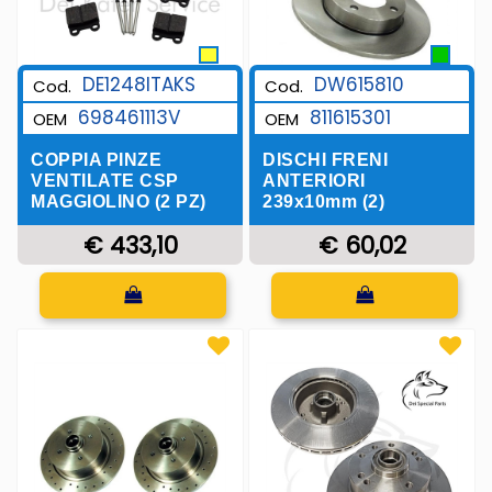
DE1248ITAKS
DW615810
Cod.
Cod.
698461113V
811615301
OEM
OEM
COPPIA PINZE
DISCHI FRENI
VENTILATE CSP
ANTERIORI
MAGGIOLINO (2 PZ)
239x10mm (2)
€ 433,10
€ 60,02
Quantità
Quantità