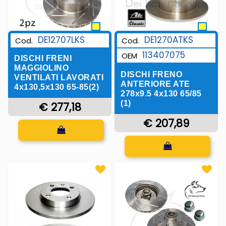
DE12707LKS
DE1270ATKS
Cod.
Cod.
113407075
OEM
DISCHI FRENI
MAGGIOLINO
DISCHI FRENO
VENTILATI LAVORATI
ANTERIORE ATE
4x130,5x130 65-85(2)
278x9.5 4x130 65/85
(1)
€ 277,18
€ 207,89
Quantità
Quantità