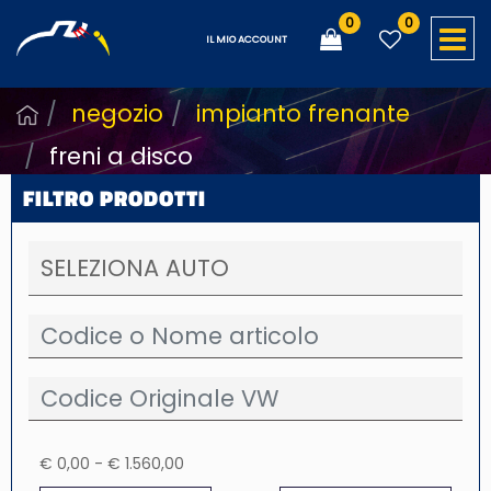
0
0
O
IL MIO ACCOUNT
negozio
impianto frenante
freni a disco
FILTRO PRODOTTI
€ 0,00 - € 1.560,00