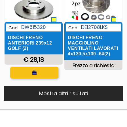
DW615320
DE12708LKS
Cod.
Cod.
DISCHI FRENO
DISCHI FRENO
ANTERIORI 239x12
MAGGIOLINO
GOLF (2)
VENTILATI LAVORATI
4x130,5x130 -64(2)
€ 28,18
Prezzo a richiesta
Quantità
Mostra altri risultati