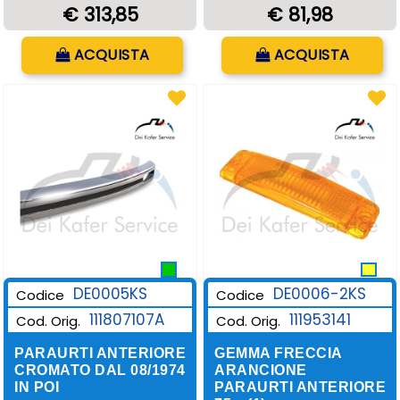
€ 313,85
€ 81,98
Quantità
Quantità
ACQUISTA
ACQUISTA
DE0006-2KS
DE0005KS
Codice
Codice
111953141
111807107A
Cod. Orig.
Cod. Orig.
GEMMA FRECCIA
PARAURTI ANTERIORE
ARANCIONE
CROMATO DAL 08/1974
PARAURTI ANTERIORE
IN POI