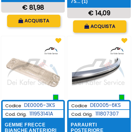
75... (1)
€ 81,98
€ 14,09
Quantità
ACQUISTA
Quantità
ACQUISTA
DE0006-3KS
DE0005-6KS
Codice
Codice
111953141A
111807307
Cod. Orig.
Cod. Orig.
GEMME FRECCE
PARAURTI
BIANCHE ANTERIORI
POSTERIORE