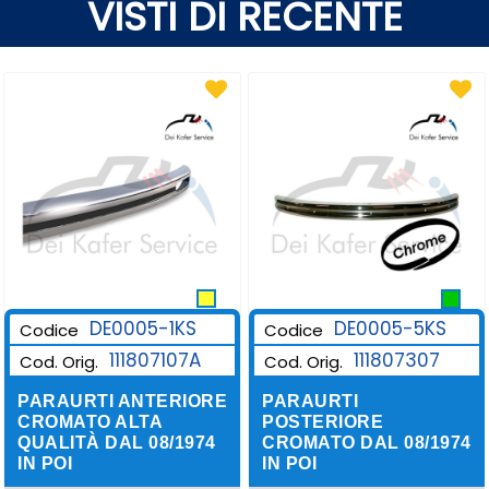
VISTI DI RECENTE
DE0005-1KS
DE0005-5KS
Codice
Codice
111807107A
111807307
Cod. Orig.
Cod. Orig.
PARAURTI ANTERIORE
PARAURTI
CROMATO ALTA
POSTERIORE
QUALITÀ DAL 08/1974
CROMATO DAL 08/1974
IN POI
IN POI