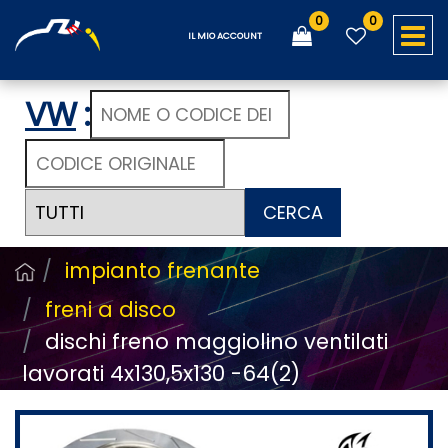
0
0
O
IL MIO ACCOUNT
VW
:
CERCA
impianto frenante
freni a disco
dischi freno maggiolino ventilati
lavorati 4x130,5x130 -64(2)