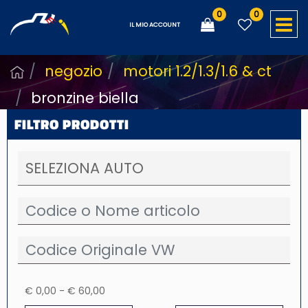
0
0
O
IL MIO ACCOUNT
negozio
motori 1.2/1.3/1.6 & ct
bronzine biella
FILTRO PRODOTTI
€ 0,00 - € 60,00