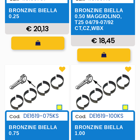
BRONZINE BIELLA
BRONZINE BIELLA
0.50 MAGGIOLINO,
0.25
T25 04/79-07/92
€ 20,13
CT,CZ,WBX
€ 18,45
Quantità
Quantità
DE1619-075KS
DE1619-100KS
Cod.
Cod.
BRONZINE BIELLA
BRONZINE BIELLA
0.75
1.00