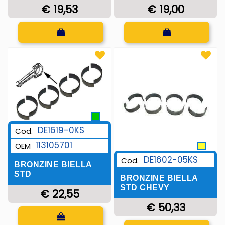
€ 19,53
€ 19,00
Quantità
Quantità
DE1619-0KS
Cod.
113105701
OEM
DE1602-05KS
Cod.
BRONZINE BIELLA
STD
BRONZINE BIELLA
STD CHEVY
€ 22,55
€ 50,33
Quantità
Quantità