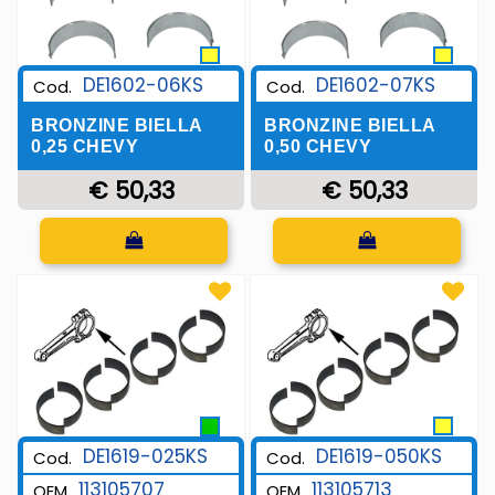
DE1602-06KS
DE1602-07KS
Cod.
Cod.
BRONZINE BIELLA
BRONZINE BIELLA
0,25 CHEVY
0,50 CHEVY
€ 50,33
€ 50,33
Quantità
Quantità
DE1619-050KS
DE1619-025KS
Cod.
Cod.
113105713
113105707
OEM
OEM